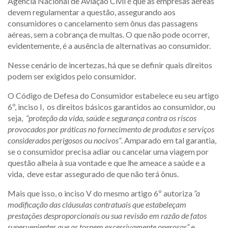
Agência Nacional de Aviação Civil é que as empresas aéreas
devem regulamentar a questão, assegurando aos
consumidores o cancelamento sem ônus das passagens
aéreas, sem a cobrança de multas. O que não pode ocorrer,
evidentemente, é a ausência de alternativas ao consumidor.
Nesse cenário de incertezas, há que se definir quais direitos
podem ser exigidos pelo consumidor.
O Código de Defesa do Consumidor estabelece eu seu artigo
6º, inciso I, os direitos básicos garantidos ao consumidor, ou
seja,
“proteção da vida, saúde e segurança contra os riscos
provocados por práticas no fornecimento de produtos e serviços
considerados perigosos ou nocivos”
. Amparado em tal garantia,
se o consumidor precisa adiar ou cancelar uma viagem por
questão alheia à sua vontade e que lhe ameace a saúde e a
vida, deve estar assegurado de que não terá ônus.
Mais que isso, o inciso V do mesmo artigo 6º autoriza
“a
modificação das cláusulas contratuais que estabeleçam
prestações desproporcionais ou sua revisão em razão de fatos
supervenientes que as tornem excessivamente onerosas”
e