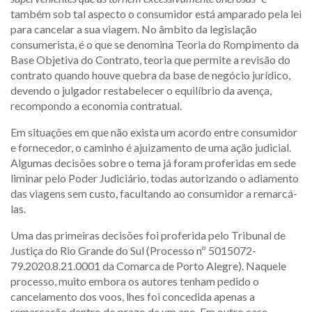
também sob tal aspecto o consumidor está amparado pela lei
para cancelar a sua viagem. No âmbito da legislação
consumerista, é o que se denomina Teoria do Rompimento da
Base Objetiva do Contrato, teoria que permite a revisão do
contrato quando houve quebra da base de negócio jurídico,
devendo o julgador restabelecer o equilíbrio da avença,
recompondo a economia contratual.
Em situações em que não exista um acordo entre consumidor
e fornecedor, o caminho é ajuizamento de uma ação judicial.
Algumas decisões sobre o tema já foram proferidas em sede
liminar pelo Poder Judiciário, todas autorizando o adiamento
das viagens sem custo, facultando ao consumidor a remarcá-
las.
Uma das primeiras decisões foi proferida pelo Tribunal de
Justiça do Rio Grande do Sul (Processo nº 5015072-
79.2020.8.21.0001 da Comarca de Porto Alegre). Naquele
processo, muito embora os autores tenham pedido o
cancelamento dos voos, lhes foi concedida apenas a
remarcação dentro do prazo de um ano. Em outro caso,