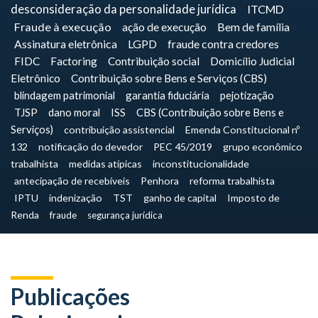
desconsideração da personalidade jurídica
ITCMD
Fraude à execução
ação de execução
Bem de família
Assinatura eletrônica
LGPD
fraude contra credores
FIDC
Factoring
Contribuição social
Domicílio Judicial
Eletrônico
Contribuição sobre Bens e Serviços (CBS)
blindagem patrimonial
garantia fiduciária
pejotização
TJSP
dano moral
ISS
CBS (Contribuição sobre Bens e
Serviços)
contribuição assistencial
Emenda Constitucional nº
132
notificação do devedor
PEC 45/2019
grupo econômico
trabalhista
medidas atípicas
inconstitucionalidade
antecipação de recebíveis
Penhora
reforma trabalhista
IPTU
indenização
TST
ganho de capital
Imposto de
Renda
fraude
segurança jurídica
Publicações