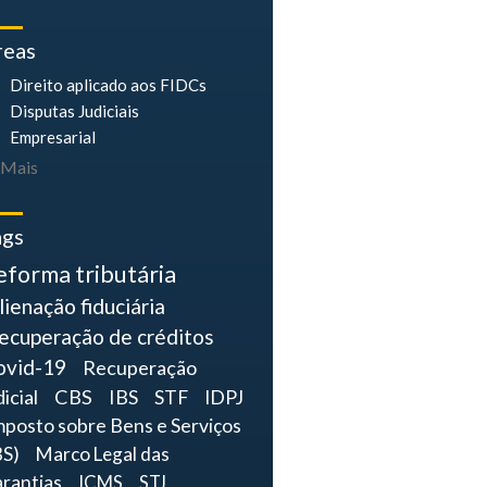
reas
Direito aplicado aos FIDCs
Disputas Judiciais
Empresarial
Mais
ags
eforma tributária
lienação fiduciária
ecuperação de créditos
ovid-19
Recuperação
dicial
CBS
IBS
STF
IDPJ
mposto sobre Bens e Serviços
BS)
Marco Legal das
rantias
ICMS
STJ