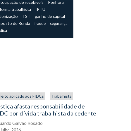
tecipação de recebíveis
Penhora
forma trabalhista
IPTU
denização
TST
ganho de capital
mposto de Renda
fraude
segurança
ídica
reito aplicado aos FIDCs
Trabalhista
Trabalhista
stiça afasta responsabilidade de
NR-1 e os
DC por dívida trabalhista da cedente
muda para
agora
uardo Galvão Rosado
Julho,
2026
Eduardo Gal