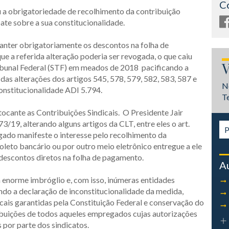
C
u a obrigatoriedade de recolhimento da contribuição
bate sobre a sua constitucionalidade.
anter obrigatoriamente os descontos na folha de
 a referida alteração poderia ser revogada, o que caiu
V
bunal Federal (STF) em meados de 2018 pacificando a
das alterações dos artigos 545, 578, 579, 582, 583, 587 e
N
onstitucionalidade ADI 5.794.
T
cante as Contribuições Sindicais. O Presidente Jair
/19, alterando alguns artigos da CLT, entre eles o art.
gado manifeste o interesse pelo recolhimento da
oleto bancário ou por outro meio eletrônico entregue a ele
 descontos diretos na folha de pagamento.
A
 enorme imbróglio e, com isso, inúmeras entidades
ando a declaração de inconstitucionalidade da medida,
cais garantidas pela Constituição Federal e conservação do
ibuições de todos aqueles empregados cujas autorizações
 por parte dos sindicatos.