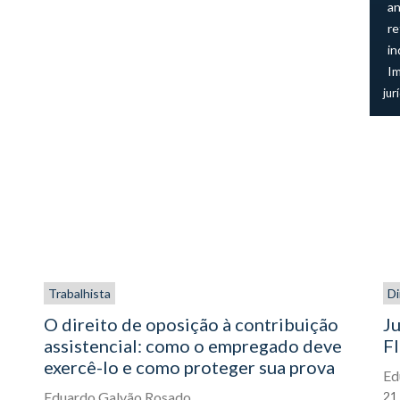
an
re
in
I
jur
Trabalhista
Di
O direito de oposição à contribuição
Ju
assistencial: como o empregado deve
FI
exercê-lo e como proteger sua prova
Ed
Eduardo Galvão Rosado
21