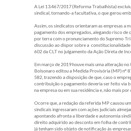
A Lei 13.467/2017 (Reforma Trabalhista) exclui
sindical, tornando-a facultativa, o que gerou em
Assim, os sindicatos orientaram as empresas a m
pagamento dos empregados, alegando risco de que
por terra com o pronunciamento do Supremo Tri
discussão ao dispor sobre a constitucionalidade 
602 da CLT no julgamento da Ação Direta de Inc
Em março de 2019 houve mais uma alteração no to
Bolsonaro editou a Medida Provisória (MP) n° 873
582, trazendo a disposição de que, caso o empre
contribuição o pagamento deveria ser feito via b
na empresa ou em sua residência e, não mais por
Ocorre que, a redação da referida MP causou um
sindicais ingressaram com ações judiciais almej
apontando afronta a liberdade e autonomia sindi
direito adquirido ao desconto em folha de contr
já tenham sido objeto de notificação às empresas