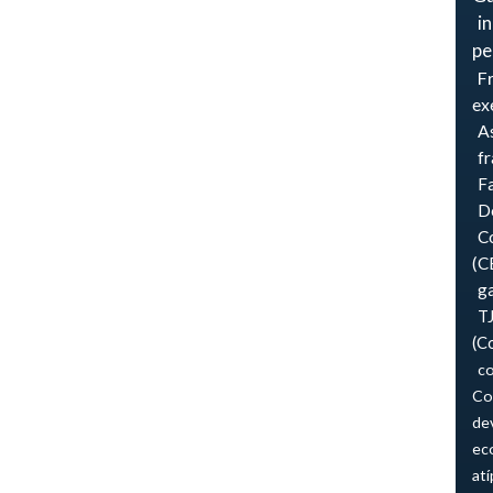
i
pe
F
ex
As
f
F
Do
Co
(C
ga
T
(C
co
Co
de
ec
atí