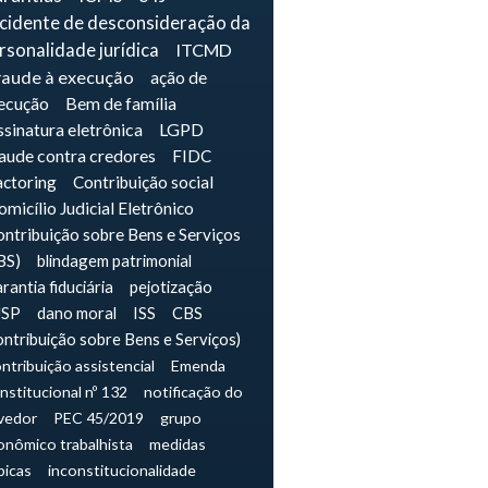
ncidente de desconsideração da
rsonalidade jurídica
ITCMD
raude à execução
ação de
ecução
Bem de família
sinatura eletrônica
LGPD
raude contra credores
FIDC
actoring
Contribuição social
micílio Judicial Eletrônico
ntribuição sobre Bens e Serviços
BS)
blindagem patrimonial
rantia fiduciária
pejotização
JSP
dano moral
ISS
CBS
ontribuição sobre Bens e Serviços)
ntribuição assistencial
Emenda
nstitucional nº 132
notificação do
vedor
PEC 45/2019
grupo
onômico trabalhista
medidas
picas
inconstitucionalidade