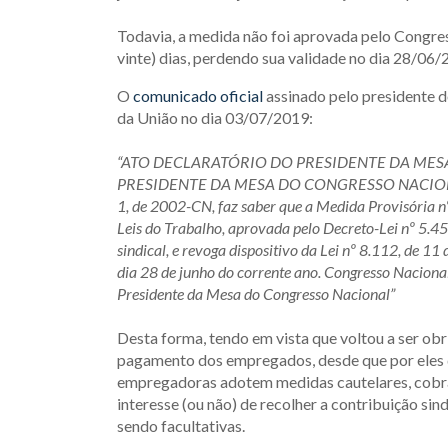
Todavia, a medida não foi aprovada pelo Congres
vinte) dias, perdendo sua validade no dia 28/06/
O
comunicado oficial
assinado pelo presidente d
da União no dia 03/07/2019:
“ATO DECLARATÓRIO DO PRESIDENTE DA MESA
PRESIDENTE DA MESA DO CONGRESSO NACIONAL, no
1, de 2002-CN, faz saber que a Medida Provisória n
Leis do Trabalho, aprovada pelo Decreto-Lei nº 5.45
sindical, e revoga dispositivo da Lei nº 8.112, de 1
dia 28 de junho do corrente ano. Congresso Naci
Presidente da Mesa do Congresso Nacional”
Desta forma, tendo em vista que voltou a ser obr
pagamento dos empregados, desde que por eles 
empregadoras adotem medidas cautelares, cobr
interesse (ou não) de recolher a contribuição si
sendo facultativas.