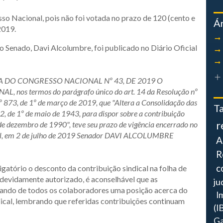
so Nacional, pois não foi votada no prazo de 120 (cento e
Á
2019.
o Senado, Davi Alcolumbre, foi publicado no Diário Oficial
 DO CONGRESSO NACIONAL Nº 43, DE 2019 O
s termos do parágrafo único do art. 14 da Resolução nº
º 873, de 1º de março de 2019, que "Altera a Consolidação das
T
2, de 1º de maio de 1943, para dispor sobre a contribuição
r
1 de dezembro de 1990", teve seu prazo de vigência encerrado no
onal, em 2 de julho de 2019 Senador DAVI ALCOLUMBRE
A
R
c
igatório o desconto da contribuição sindical na folha de
devidamente autorizado, é aconselhável que as
ju
ando de todos os colaboradores uma posição acerca do
I
ndical, lembrando que referidas contribuições continuam
(I
Ga