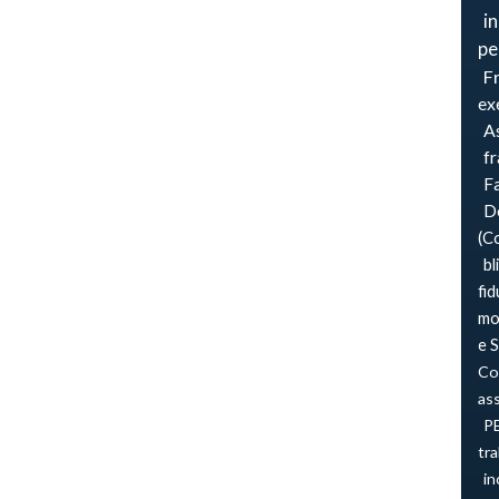
i
pe
F
ex
As
f
F
Do
(C
bl
fid
mo
e 
Co
ass
P
tra
in