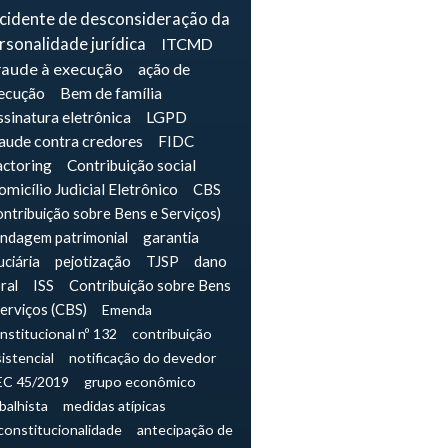
ncidente de desconsideração da
rsonalidade jurídica
ITCMD
raude à execução
ação de
ecução
Bem de família
sinatura eletrônica
LGPD
raude contra credores
FIDC
actoring
Contribuição social
micílio Judicial Eletrônico
CBS
ontribuição sobre Bens e Serviços)
indagem patrimonial
garantia
uciária
pejotização
TJSP
dano
ral
ISS
Contribuição sobre Bens
Serviços (CBS)
Emenda
nstitucional nº 132
contribuição
istencial
notificação do devedor
EC 45/2019
grupo econômico
balhista
medidas atípicas
constitucionalidade
antecipação de