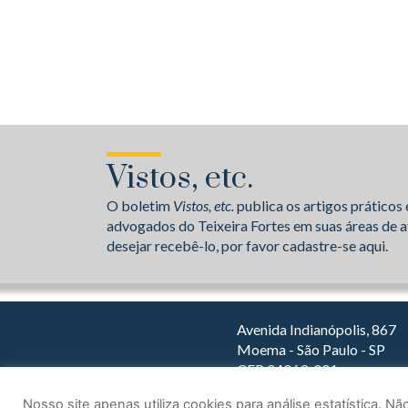
Vistos, etc.
O boletim
Vistos, etc.
publica os artigos práticos 
advogados do Teixeira Fortes em suas áreas de a
desejar recebê-lo, por favor cadastre-se aqui.
Avenida Indianópolis, 867
Moema - São Paulo - SP
CEP 04063-001
Dirija com o Waze
Nosso site apenas utiliza cookies para análise estatística. 