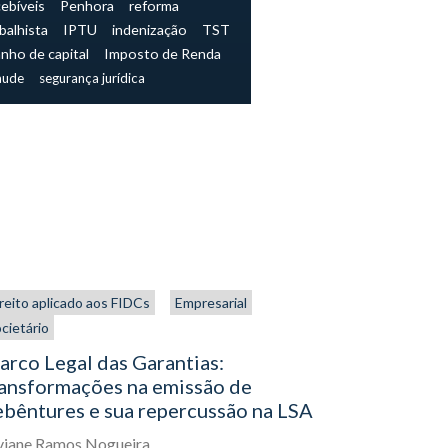
cebíveis
Penhora
reforma
balhista
IPTU
indenização
TST
nho de capital
Imposto de Renda
aude
segurança jurídica
reito aplicado aos FIDCs
Empresarial
Societário
cietário
Publicaçõ
práticas 
rco Legal das Garantias:
ransformações na emissão de
Viviane Ram
bêntures e sua repercussão na LSA
17
Julho,
202
viane Ramos Nogueira