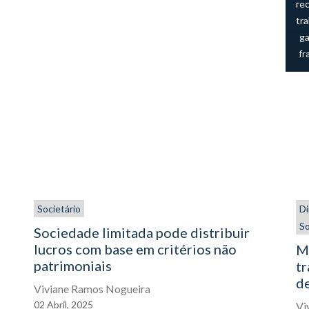
re
tra
ga
fr
Societário
Di
So
Sociedade limitada pode distribuir
lucros com base em critérios não
Ma
patrimoniais
t
de
Viviane Ramos Nogueira
02
Abril,
2025
Vi