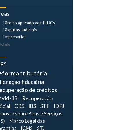
reas
Direito aplicado aos FIDCs
Disputas Judiciais
Empresarial
Mais
ags
eforma tributária
lienação fiduciária
ecuperação de créditos
ovid-19
Recuperação
dicial
CBS
IBS
STF
IDPJ
mposto sobre Bens e Serviços
BS)
Marco Legal das
rantias
ICMS
STJ