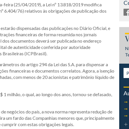
C
ta-feira (25/04/2019), a Lei nº 13.818/2019 modifica
nº 6.404/76) relativos às obrigações de publicação dos
 estarão dispensadas das publicações no Diário Oficial, e
trações financeiras de forma resumida nos jornais
V
al dos documentos deverá ser publicada no endereço
ital de autenticidade conferida por autoridade
N
 Brasileiras (ICPBrasil).
T
arâmetros do artigo 294 da Lei das S.A. para dispensar a
ões financeiras e documentos correlatos. Agora, a isenção
hadas, com menos de 20 acionistas e patrimônio líquido de
A
$ 1 milhão, o qual, ao longo dos anos, tornou-se defasado,
 de negócios do país, a nova norma representa redução de
etira um fardo das Companhias menores que, principalmente
e cumprir com estas obrigações legais.