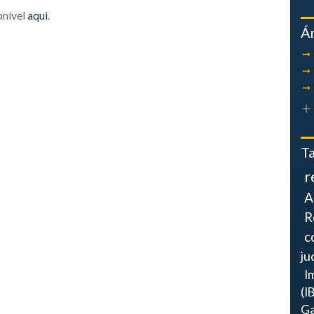
onível
aqui
.
Á
T
r
A
R
c
ju
I
(I
Ga