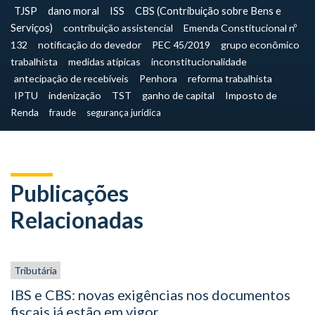
TJSP
dano moral
ISS
CBS (Contribuição sobre Bens e
Serviços)
contribuição assistencial
Emenda Constitucional nº
132
notificação do devedor
PEC 45/2019
grupo econômico
trabalhista
medidas atípicas
inconstitucionalidade
antecipação de recebíveis
Penhora
reforma trabalhista
IPTU
indenização
TST
ganho de capital
Imposto de
Renda
fraude
segurança jurídica
Publicações
Relacionadas
Tributária
IBS e CBS: novas exigências nos documentos
fiscais já estão em vigor