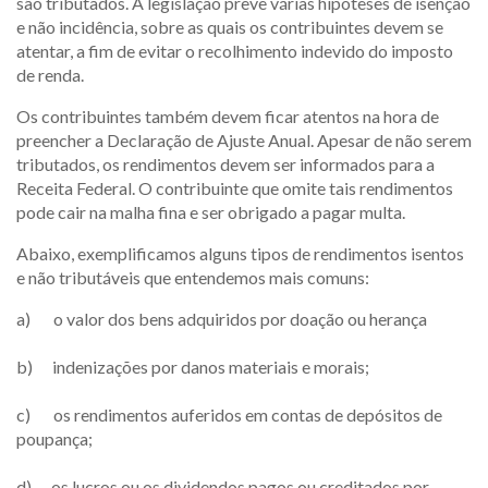
são tributados. A legislação prevê várias hipóteses de isenção
e não incidência, sobre as quais os contribuintes devem se
atentar, a fim de evitar o recolhimento indevido do imposto
de renda.
Os contribuintes também devem ficar atentos na hora de
preencher a Declaração de Ajuste Anual. Apesar de não serem
tributados, os rendimentos devem ser informados para a
Receita Federal. O contribuinte que omite tais rendimentos
pode cair na malha fina e ser obrigado a pagar multa.
Abaixo, exemplificamos alguns tipos de rendimentos isentos
e não tributáveis que entendemos mais comuns:
a) o valor dos bens adquiridos por doação ou herança
b) indenizações por danos materiais e morais;
c) os rendimentos auferidos em contas de depósitos de
poupança;
d) os lucros ou os dividendos pagos ou creditados por