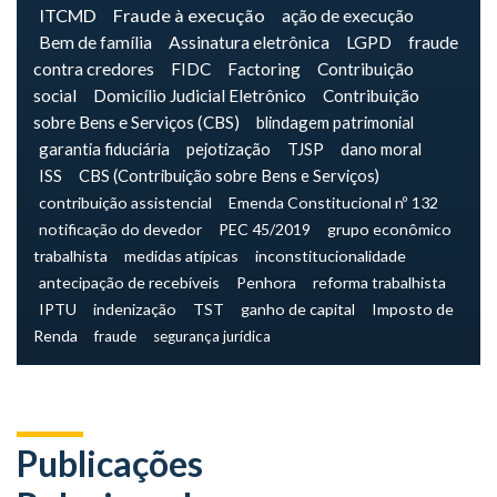
ITCMD
Fraude à execução
ação de execução
Bem de família
Assinatura eletrônica
LGPD
fraude
contra credores
FIDC
Factoring
Contribuição
social
Domicílio Judicial Eletrônico
Contribuição
sobre Bens e Serviços (CBS)
blindagem patrimonial
garantia fiduciária
pejotização
TJSP
dano moral
ISS
CBS (Contribuição sobre Bens e Serviços)
contribuição assistencial
Emenda Constitucional nº 132
notificação do devedor
PEC 45/2019
grupo econômico
trabalhista
medidas atípicas
inconstitucionalidade
antecipação de recebíveis
Penhora
reforma trabalhista
IPTU
indenização
TST
ganho de capital
Imposto de
Renda
fraude
segurança jurídica
Publicações