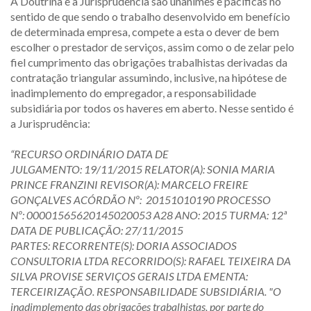
A Doutrina e a Jurisprudência são unânimes e pacíficas no
sentido de que sendo o trabalho desenvolvido em benefício
de determinada empresa, compete a esta o dever de bem
escolher o prestador de serviços, assim como o de zelar pelo
fiel cumprimento das obrigações trabalhistas derivadas da
contratação triangular assumindo, inclusive, na hipótese de
inadimplemento do empregador, a responsabilidade
subsidiária por todos os haveres em aberto. Nesse sentido é
a Jurisprudência:
“RECURSO ORDINÁRIO DATA DE
JULGAMENTO: 19/11/2015 RELATOR(A): SONIA MARIA
PRINCE FRANZINI REVISOR(A): MARCELO FREIRE
GONÇALVES ACÓRDÃO Nº: 20151010190 PROCESSO
Nº: 00001565620145020053 A28 ANO: 2015 TURMA: 12ª
DATA DE PUBLICAÇÃO: 27/11/2015
PARTES: RECORRENTE(S): DORIA ASSOCIADOS
CONSULTORIA LTDA RECORRIDO(S): RAFAEL TEIXEIRA DA
SILVA PROVISE SERVIÇOS GERAIS LTDA EMENTA:
TERCEIRIZAÇÃO. RESPONSABILIDADE SUBSIDIÁRIA. "O
inadimplemento das obrigações trabalhistas, por parte do