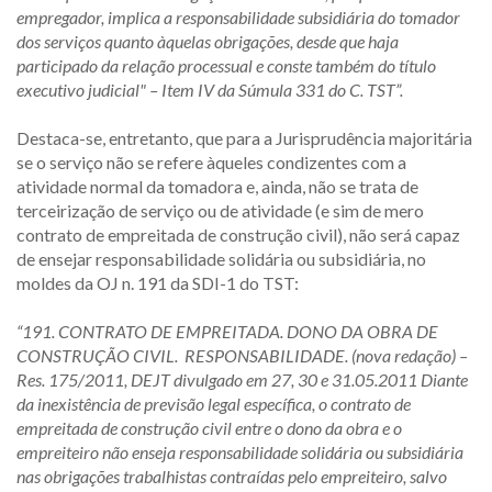
empregador, implica a responsabilidade subsidiária do tomador
dos serviços quanto àquelas obrigações, desde que haja
participado da relação processual e conste também do título
executivo judicial" – Item IV da Súmula 331 do C. TST”.
Destaca-se, entretanto, que para a Jurisprudência majoritária
se o serviço não se refere àqueles condizentes com a
atividade normal da tomadora e, ainda, não se trata de
terceirização de serviço ou de atividade (e sim de mero
contrato de empreitada de construção civil), não será capaz
de ensejar responsabilidade solidária ou subsidiária, no
moldes da OJ n. 191 da SDI-1 do TST:
“191. CONTRATO DE EMPREITADA. DONO DA OBRA DE
CONSTRUÇÃO CIVIL. RESPONSABILIDADE. (nova redação) –
Res. 175/2011, DEJT divulgado em 27, 30 e 31.05.2011 Diante
da inexistência de previsão legal específica, o contrato de
empreitada de construção civil entre o dono da obra e o
empreiteiro não enseja responsabilidade solidária ou subsidiária
nas obrigações trabalhistas contraídas pelo empreiteiro, salvo