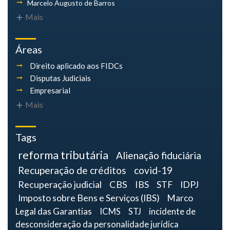
Marcelo Augusto
de Barros
Mais
Áreas
Direito aplicado aos FIDCs
Disputas Judiciais
Empresarial
Mais
Tags
reforma tributária
Alienação fiduciária
Recuperação de créditos
covid-19
Recuperação judicial
CBS
IBS
STF
IDPJ
Imposto sobre Bens e Serviços (IBS)
Marco
Legal das Garantias
ICMS
STJ
incidente de
desconsideração da personalidade jurídica