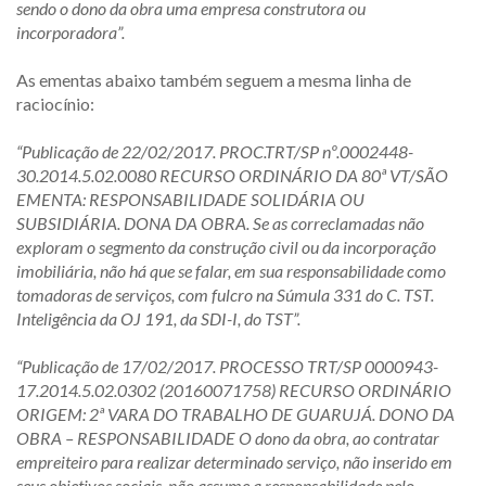
sendo o dono da obra uma empresa construtora ou
incorporadora”.
As ementas abaixo também seguem a mesma linha de
raciocínio:
“
Publicação de 22/02/2017. PROC.TRT/SP nº.0002448-
30.2014.5.02.0080 RECURSO ORDINÁRIO DA 80ª VT/SÃO
EMENTA: RESPONSABILIDADE SOLIDÁRIA OU
SUBSIDIÁRIA. DONA DA OBRA. Se as co
r
reclamadas não
exploram o segmento da construção civil ou da incorporação
imobiliária, não há que se falar, em sua responsabilidade como
tomadoras de serviços, com fulcro na Súmula 331 do C. TST.
Inteligência da OJ 191, da SDI-I, do TST
”
.
“
Publicação de 17/02/2017. PROCESSO TRT/SP 0000943-
17.2014.5.02.0302 (20160071758) RECURSO ORDINÁRIO
ORIGEM: 2ª VARA DO TRABALHO DE GUARUJÁ
.
DONO DA
OBRA – RESPONSABILIDADE O dono da obra, ao contratar
empreiteiro para realizar determinado serviço, não inserido em
seus objetivos sociais, não assume a responsabilidade pelo