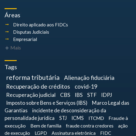
Áreas
Direito aplicado aos FIDCs
Disputas Judiciais
Empresarial
Mais
Tags
reforma tributária
Alienação fiduciária
Recuperação de créditos
covid-19
Recuperação judicial
CBS
IBS
STF
IDPJ
Imposto sobre Bens e Serviços (IBS)
Marco Legal das
Garantias
incidente de desconsideração da
personalidade jurídica
STJ
ICMS
ITCMD
Fraude à
execução
Bem de família
fraude contra credores
ação
de execução
LGPD
Assinatura eletrônica
FIDC