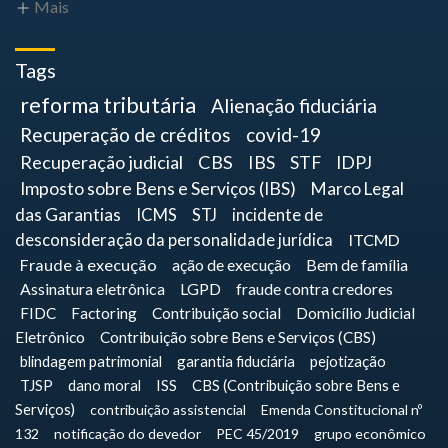
Mais
Tags
reforma tributária
Alienação fiduciária
Recuperação de créditos
covid-19
Recuperação judicial
CBS
IBS
STF
IDPJ
Imposto sobre Bens e Serviços (IBS)
Marco Legal
das Garantias
ICMS
STJ
incidente de
desconsideração da personalidade jurídica
ITCMD
Fraude à execução
ação de execução
Bem de família
Assinatura eletrônica
LGPD
fraude contra credores
FIDC
Factoring
Contribuição social
Domicílio Judicial
Eletrônico
Contribuição sobre Bens e Serviços (CBS)
blindagem patrimonial
garantia fiduciária
pejotização
TJSP
dano moral
ISS
CBS (Contribuição sobre Bens e
Serviços)
contribuição assistencial
Emenda Constitucional nº
132
notificação do devedor
PEC 45/2019
grupo econômico