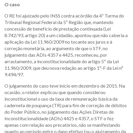
O caso
O RE foi ajuizado pelo INSS contra acórdão da 4ª Turma do
Tribunal Regional Federal da 5ª Região que, mantendo
concessão de benefício de prestação continuada (Lei
8.742/93, artigo 20) a um cidadão, apontou que não caberia a
aplicação da Lei 11.960/2009 no tocante aos juros e à
correção monetária, ao argumento de que o STF, no
julgamento das ADIs 4357 e 4425, reconheceu, por
arrastamento, a inconstitucionalidade do artigo 5º da Lei
11.960/2009, que deu nova redação ao artigo 1º-F da Lei nº
9.494/97.
O julgamento do caso teve início em dezembro de 2015. Na
ocasião, o relator explicou que quando considerou
inconstitucional o uso da taxa de remuneração básica da
caderneta de poupança (TR) para fim de correção de débitos
do Poder Público, no julgamento das Ações Diretas de
Inconstitucionalidade (ADIs) 4425 e 4357, o STF o fez
apenas com relação aos precatórios, não se manifestando
quanto ao período entre o dano efetivo (ou o ajuizamento da