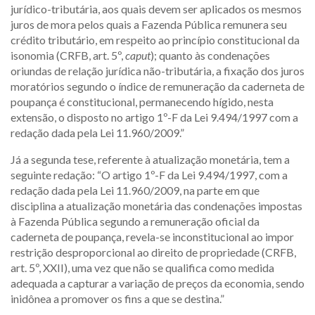
jurídico-tributária, aos quais devem ser aplicados os mesmos
juros de mora pelos quais a Fazenda Pública remunera seu
crédito tributário, em respeito ao princípio constitucional da
isonomia (CRFB, art. 5º,
caput
); quanto às condenações
oriundas de relação jurídica não-tributária, a fixação dos juros
moratórios segundo o índice de remuneração da caderneta de
poupança é constitucional, permanecendo hígido, nesta
extensão, o disposto no artigo 1º-F da Lei 9.494/1997 com a
redação dada pela Lei 11.960/2009.”
Já a segunda tese, referente à atualização monetária, tem a
seguinte redação: “O artigo 1º-F da Lei 9.494/1997, com a
redação dada pela Lei 11.960/2009, na parte em que
disciplina a atualização monetária das condenações impostas
à Fazenda Pública segundo a remuneração oficial da
caderneta de poupança, revela-se inconstitucional ao impor
restrição desproporcional ao direito de propriedade (CRFB,
art. 5º, XXII), uma vez que não se qualifica como medida
adequada a capturar a variação de preços da economia, sendo
inidônea a promover os fins a que se destina.”