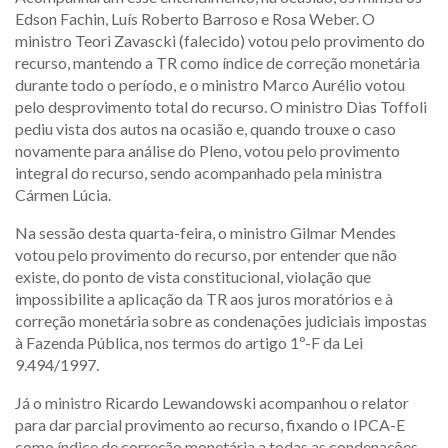
Edson Fachin, Luís Roberto Barroso e Rosa Weber. O
ministro Teori Zavascki (falecido) votou pelo provimento do
recurso, mantendo a TR como índice de correção monetária
durante todo o período, e o ministro Marco Aurélio votou
pelo desprovimento total do recurso. O ministro Dias Toffoli
pediu vista dos autos na ocasião e, quando trouxe o caso
novamente para análise do Pleno, votou pelo provimento
integral do recurso, sendo acompanhado pela ministra
Cármen Lúcia.
Na sessão desta quarta-feira, o ministro Gilmar Mendes
votou pelo provimento do recurso, por entender que não
existe, do ponto de vista constitucional, violação que
impossibilite a aplicação da TR aos juros moratórios e à
correção monetária sobre as condenações judiciais impostas
à Fazenda Pública, nos termos do artigo 1º-F da Lei
9.494/1997.
Já o ministro Ricardo Lewandowski acompanhou o relator
para dar parcial provimento ao recurso, fixando o IPCA-E
como índice de correção monetária a todas as condenações