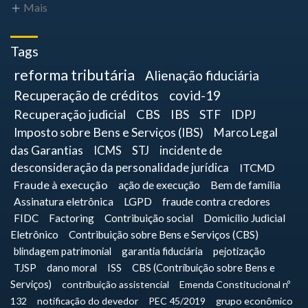
Mais
Tags
reforma tributária
Alienação fiduciária
Recuperação de créditos
covid-19
Recuperação judicial
CBS
IBS
STF
IDPJ
Imposto sobre Bens e Serviços (IBS)
Marco Legal
das Garantias
ICMS
STJ
incidente de
desconsideração da personalidade jurídica
ITCMD
Fraude à execução
ação de execução
Bem de família
Assinatura eletrônica
LGPD
fraude contra credores
FIDC
Factoring
Contribuição social
Domicílio Judicial
Eletrônico
Contribuição sobre Bens e Serviços (CBS)
blindagem patrimonial
garantia fiduciária
pejotização
TJSP
dano moral
ISS
CBS (Contribuição sobre Bens e
Serviços)
contribuição assistencial
Emenda Constitucional nº
132
notificação do devedor
PEC 45/2019
grupo econômico