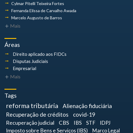
Cylmar Pitelli
Teixeira Fortes
Fernanda Elissa
de Carvalho Awada
Marcelo Augusto
de Barros
Mais
Áreas
Direito aplicado aos FIDCs
Disputas Judiciais
Empresarial
Mais
Tags
reforma tributária
Alienação fiduciária
Recuperação de créditos
covid-19
Recuperação judicial
CBS
IBS
STF
IDPJ
Imposto sobre Bens e Serviços (IBS)
Marco Legal