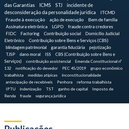
das Garantias
ICMS
STJ
incidente de
desconsideração da personalidade jurídica
ITCMD
Fraude à execução
ação de execução
Bem de família
Assinatura eletrônica
LGPD
fraude contra credores
FIDC
Factoring
Contribuição social
Domicílio Judicial
Eletrônico
Contribuição sobre Bens e Serviços (CBS)
blindagem patrimonial
garantia fiduciária
pejotização
TJSP
dano moral
ISS
CBS (Contribuição sobre Bens e
Serviços)
contribuição assistencial
Emenda Constitucional nº
132
notificação do devedor
PEC 45/2019
grupo econômico
trabalhista
medidas atípicas
inconstitucionalidade
antecipação de recebíveis
Penhora
reforma trabalhista
IPTU
indenização
TST
ganho de capital
Imposto de
Renda
fraude
segurança jurídica
Publicações