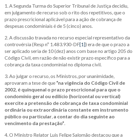
1. A Segunda Turma do Superior Tribunal de Justiça decidiu,
em julgamento de recurso sob o rito dos repetitivos, que o
prazo prescricional aplicável para a ação de cobrança de
despesas condominiais é de 5 (cinco) anos.
2. A discussão travada no recurso especial representativo da
controvérsia (Resp nº 1.483.930-DF
[1]
) era de que o prazo a
ser aplicado seria de 10 (dez) anos com base no artigo 205 do
Código Civil, em razão de não existir prazo específico para a
cobrança da taxa condominial no diploma civil.
3. Ao julgar o recurso, os Ministros, por unanimidade,
aprovaram a tese de que
“na vigência do Código Civil de
2002,
é quinquenal o prazo prescricional
para que o
condomínio geral ou edilício (horizontal ou vertical)
exercite a pretensão de cobrança de taxa condominial
ordinária ou extraordinária constante em instrumento
público ou particular
,
a contar do dia seguinte ao
vencimento da prestação”
.
4. O Ministro Relator Luis Felipe Salomão destacou que a