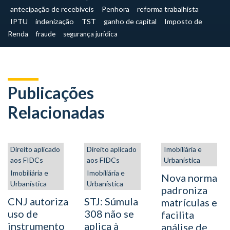
antecipação de recebíveis
Penhora
reforma trabalhista
IPTU
indenização
TST
ganho de capital
Imposto de
Renda
fraude
segurança jurídica
Publicações
Relacionadas
Direito aplicado
Direito aplicado
Imobiliária e
aos FIDCs
aos FIDCs
Urbanística
Imobiliária e
Imobiliária e
Nova norma
Urbanística
Urbanística
padroniza
CNJ autoriza
STJ: Súmula
matrículas e
uso de
308 não se
facilita
instrumento
aplica à
análise de