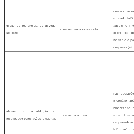
desde a conso
segundo leilã
direito de preferência do devedor
adquirir o im
a lei não previa esse direito
no leilão
sobre os de
mediante o pa
despesas (art.
nas operaçõe
imobiliário, a
propriedade o
efeitos da consolidação da
a lei não dizia nada
sobre cláusul
propriedade sobre ações revisionais
os procedime
leilão serão r