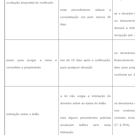
ocultação proposital do notificado
esse procedimento adiava a
se o devedor 
consolidação em pelo menos 30
ou loteamento
dias
deixará a int
recepção (art. 
os devedore
prazo para purgar a mora e
era de 15 dias após a notificação,
financiamento 
consolidar a propriedade
para qualquer situação
dias para pur
conforme art. 
a lei não exigia a intimação do
devedor sobre as datas do leilão
os devedores 
nos endereç
intimação sobre o leilão
mas alguns precedentes judiciais
contrato, inclu
o-
anulavam leilões sem essa
27, § 2
A)
intimação