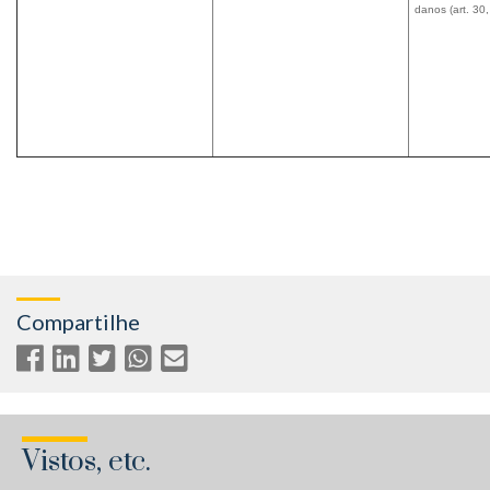
danos (art. 30,
Compartilhe
Vistos, etc.