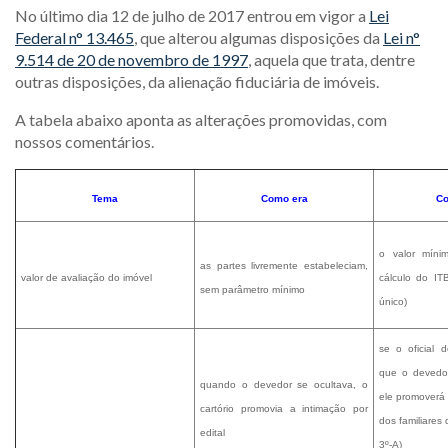
No último dia 12 de julho de 2017 entrou em vigor a
Lei
Federal n° 13.465
, que alterou algumas disposições da
Lei n°
9.514 de 20 de novembro de 1997
, aquela que trata, dentre
outras disposições, da alienação fiduciária de imóveis.
A tabela abaixo aponta as alterações promovidas, com
nossos comentários.
Tema
Como era
Co
o valor mín
as partes livremente estabeleciam,
valor de avaliação do imóvel
cálculo do ITB
sem parâmetro mínimo
único)
se o oficial d
que o devedor
quando o devedor se ocultava, o
ele promoverá
cartório promovia a intimação por
dos familiares 
edital
3º-A)