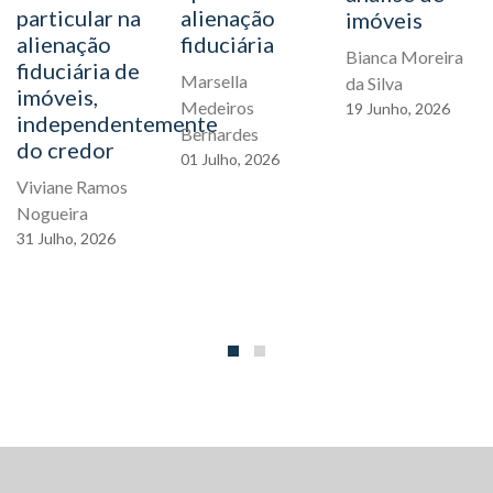
particular na
alienação
imóveis
alienação
fiduciária
Bianca Moreira
fiduciária de
Marsella
da Silva
imóveis,
Medeiros
19
Junho,
2026
independentemente
Bernardes
do credor
01
Julho,
2026
Viviane Ramos
Nogueira
31
Julho,
2026