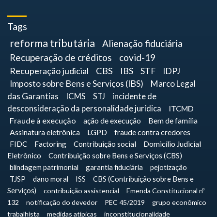
Tags
reforma tributária
Alienação fiduciária
Recuperação de créditos
covid-19
Recuperação judicial
CBS
IBS
STF
IDPJ
Imposto sobre Bens e Serviços (IBS)
Marco Legal
das Garantias
ICMS
STJ
incidente de
desconsideração da personalidade jurídica
ITCMD
Fraude à execução
ação de execução
Bem de família
Assinatura eletrônica
LGPD
fraude contra credores
FIDC
Factoring
Contribuição social
Domicílio Judicial
Eletrônico
Contribuição sobre Bens e Serviços (CBS)
blindagem patrimonial
garantia fiduciária
pejotização
TJSP
dano moral
ISS
CBS (Contribuição sobre Bens e
Serviços)
contribuição assistencial
Emenda Constitucional nº
132
notificação do devedor
PEC 45/2019
grupo econômico
trabalhista
medidas atípicas
inconstitucionalidade