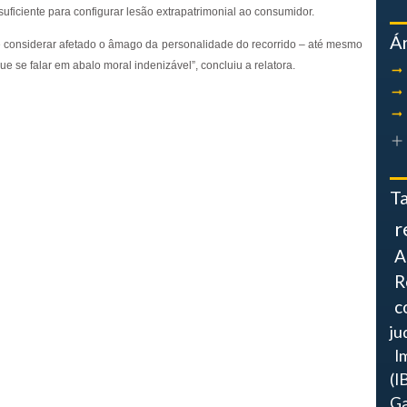
uficiente para configurar lesão extrapatrimonial ao consumidor.
Á
e considerar afetado o âmago da personalidade do recorrido – até mesmo
 se falar em abalo moral indenizável”, concluiu a relatora.
T
r
A
R
c
ju
I
(I
Ga