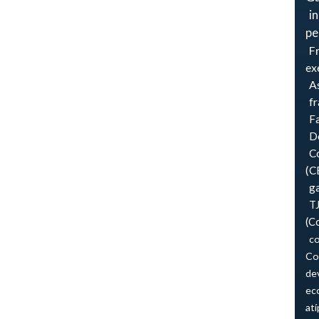
i
pe
F
ex
As
f
F
Do
Co
(C
ga
T
(C
co
Co
de
ec
atí