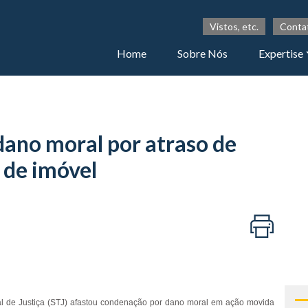
Vistos, etc.
Conta
Home
Sobre Nós
Expertise
dano moral por atraso de
 de imóvel
al de Justiça (STJ) afastou condenação por dano moral em ação movida