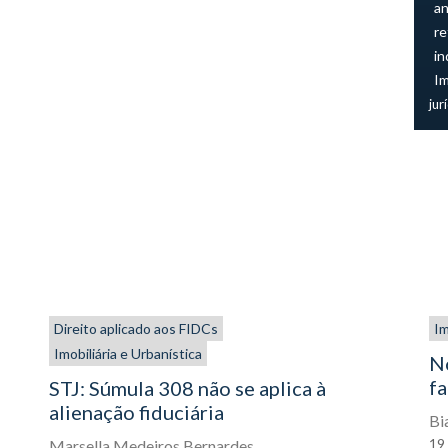
an
re
in
I
jur
Direito aplicado aos FIDCs
Im
Imobiliária e Urbanística
N
fa
STJ: Súmula 308 não se aplica à
alienação fiduciária
Bi
19
Marsella Medeiros Bernardes