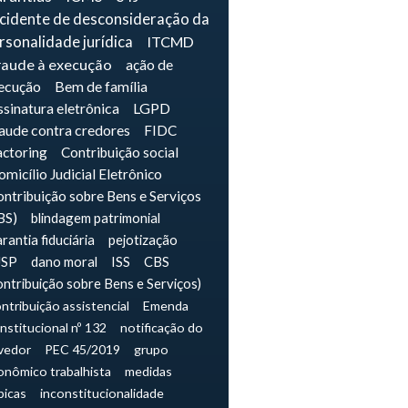
ncidente de desconsideração da
rsonalidade jurídica
ITCMD
raude à execução
ação de
ecução
Bem de família
sinatura eletrônica
LGPD
raude contra credores
FIDC
actoring
Contribuição social
micílio Judicial Eletrônico
ntribuição sobre Bens e Serviços
BS)
blindagem patrimonial
rantia fiduciária
pejotização
JSP
dano moral
ISS
CBS
ontribuição sobre Bens e Serviços)
ntribuição assistencial
Emenda
nstitucional nº 132
notificação do
vedor
PEC 45/2019
grupo
onômico trabalhista
medidas
picas
inconstitucionalidade