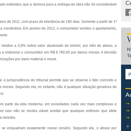
C
giado entendeu que a demora para a entrega da obra não foi considerável
neiro de 2011, com prazo de tolerância de 180 dias. Somente a partir de 1º
a construtora. Em janeiro de 2012, o consumidor vendeu o apartamento,
ento.
V
elativo a 0,8% sobre valor atualizado do imóvel, por mês de atraso, a
N
a a indenizar o consumidor em R$ 6.780,00 por danos morais. A decisão
T
enizações por dano material e moral.
e a jurisprudência do tribunal permite que se observe o fato concreto e
s morais. Segundo ela, no entanto, não é qualquer situação geradora de
A
no.
fazem parte da vida moderna, em sociedades cada vez mais complexas e
or isso não se mostra viável aceitar que qualquer estímulo que afete
a ministra.
do se enquadram exatamente nesse cenário. Segundo ela, o atraso por