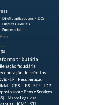
reas
Direito aplicado aos FIDCs
Disputas Judiciais
Empresarial
Mais
ags
eforma tributária
lienação fiduciária
ecuperação de créditos
ovid-19
Recuperação
dicial
CBS
IBS
STF
IDPJ
mposto sobre Bens e Serviços
BS)
Marco Legal das
rantias
ICMS
STJ