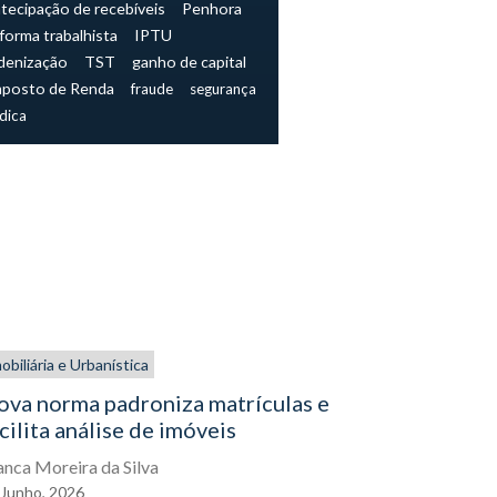
tecipação de recebíveis
Penhora
forma trabalhista
IPTU
denização
TST
ganho de capital
mposto de Renda
fraude
segurança
ídica
obiliária e Urbanística
De dentro de
Empresarial
ova norma padroniza matrículas e
cilita análise de imóveis
Decisão a
expõe con
anca Moreira da Silva
administr
Junho,
2026