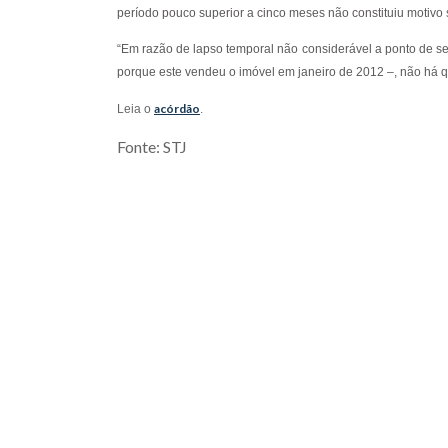
período pouco superior a cinco meses não constituiu motivo s
“Em razão de lapso temporal não considerável a ponto de s
porque este vendeu o imóvel em janeiro de 2012 –, não há que
acórdão
Leia o
.
Fonte: STJ