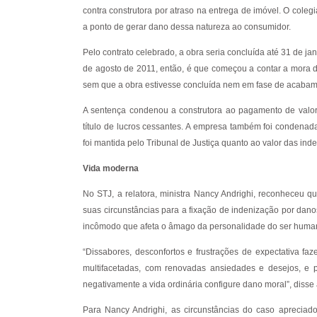
contra construtora por atraso na entrega de imóvel. O cole
a ponto de gerar dano dessa natureza ao consumidor.
Pelo contrato celebrado, a obra seria concluída até 31 de ja
de agosto de 2011, então, é que começou a contar a mora d
sem que a obra estivesse concluída nem em fase de acabam
A sentença condenou a construtora ao pagamento de valor r
título de lucros cessantes. A empresa também foi condenad
foi mantida pelo Tribunal de Justiça quanto ao valor das ind
Vida moderna
No STJ, a relatora, ministra Nancy Andrighi, reconheceu qu
suas circunstâncias para a fixação de indenização por dano
incômodo que afeta o âmago da personalidade do ser huma
“Dissabores, desconfortos e frustrações de expectativa 
multifacetadas, com renovadas ansiedades e desejos, e p
negativamente a vida ordinária configure dano moral”, disse 
Para Nancy Andrighi, as circunstâncias do caso aprecia