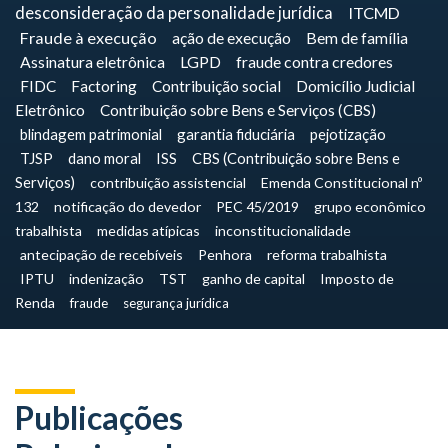
desconsideração da personalidade jurídica
ITCMD
Fraude à execução
ação de execução
Bem de família
Assinatura eletrônica
LGPD
fraude contra credores
FIDC
Factoring
Contribuição social
Domicílio Judicial
Eletrônico
Contribuição sobre Bens e Serviços (CBS)
blindagem patrimonial
garantia fiduciária
pejotização
TJSP
dano moral
ISS
CBS (Contribuição sobre Bens e
Serviços)
contribuição assistencial
Emenda Constitucional nº
132
notificação do devedor
PEC 45/2019
grupo econômico
trabalhista
medidas atípicas
inconstitucionalidade
antecipação de recebíveis
Penhora
reforma trabalhista
IPTU
indenização
TST
ganho de capital
Imposto de
Renda
fraude
segurança jurídica
Publicações