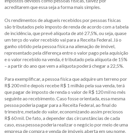
impostos devidos como pessoas físicas, talvez por
acreditarem que essa seja a forma mais simples.
Os rendimentos de alugueis recebidos por pessoas físicas
são tributados pelo imposto de renda de acordo com a tabela
de incidência, que prevê alíquota de até 27,5%, ou seja, quase
um terço do valor recebido vai para a Receita Federal. Já o
ganho obtido pela pessoa física na alienação de imóvel,
representado pela diferença entre o valor pago pela aquisição
e o valor recebido na venda, é tributado pela alíquota de 15%
– a partir do ano que vem a alíquota poderá chegar a 22,5%.
Para exemplificar, a pessoa física que adquire um terreno por
R$ 200 mil e depois recebe R$ 1 milhão pela sua venda, terá
que pagar de imposto de renda o valor de R$ 120 mil no mês
seguinte ao recebimento. Caso fosse orientada, essa mesma
pessoa poderia pagar para a Receita Federal, ao final do
trimestre, metade do valor, economizando assim preciosos
R$ 60 mil. De fato, a depender das circunstâncias de cada
caso, essa pessoa poderia realizar o negócio por meio de uma
empresa de compra e venda de imóveis aberta em seu nome,