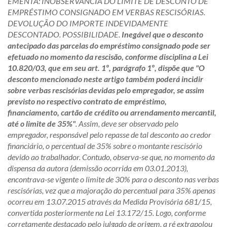
EMENTA: INOBSERVÂNCIA DO LIMITE DE DESCONTO DE
EMPRÉSTIMO CONSIGNADO EM VERBAS RESCISÓRIAS.
DEVOLUÇÃO DO IMPORTE INDEVIDAMENTE
DESCONTADO. POSSIBILIDADE.
Inegável que o desconto
antecipado das parcelas do empréstimo consignado pode ser
efetuado no momento da rescisão, conforme disciplina a Lei
10.820/03, que em seu art. 1º, parágrafo 1º, dispõe que "O
desconto mencionado neste artigo também poderá incidir
sobre verbas rescisórias devidas pelo empregador, se assim
previsto no respectivo contrato de empréstimo,
financiamento, cartão de crédito ou arrendamento mercantil,
até o limite de 35%"
. Assim, deve ser observado pelo
empregador, responsável pelo repasse de tal desconto ao credor
financiário, o percentual de 35% sobre o montante rescisório
devido ao trabalhador. Contudo, observa-se que, no momento da
dispensa da autora (demissão ocorrida em 03.01.2013),
encontrava-se vigente o limite de 30% para o desconto nas verbas
rescisórias, vez que a majoração do percentual para 35% apenas
ocorreu em 13.07.2015 através da Medida Provisória 681/15,
convertida posteriormente na Lei 13.172/15. Logo, conforme
corretamente destacado pelo julgado de origem, a ré extrapolou