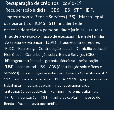
Recuperação de créditos
covid-19
Recuperação judicial
CBS
IBS
STF
IDPJ
Imposto sobre Bens e Serviços (IBS)
Marco Legal
das Garantias
ICMS
STJ
incidente de
desconsideração da personalidade jurídica
ITCMD
Fraude à execução
ação de execução
Bem de família
Assinatura eletrônica
LGPD
fraude contra credores
FIDC
Factoring
Contribuição social
Domicílio Judicial
Eletrônico
Contribuição sobre Bens e Serviços (CBS)
blindagem patrimonial
garantia fiduciária
pejotização
TJSP
dano moral
ISS
CBS (Contribuição sobre Bens e
Serviços)
contribuição assistencial
Emenda Constitucional nº
132
notificação do devedor
PEC 45/2019
grupo econômico
trabalhista
medidas atípicas
inconstitucionalidade
antecipação de recebíveis
Penhora
reforma trabalhista
IPTU
indenização
TST
ganho de capital
Imposto de
Renda
fraude
segurança jurídica