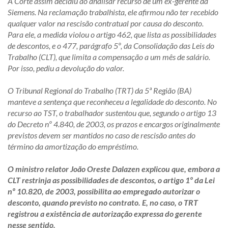
A Corte assim decidiu ao analisar recurso de um ex-gerente da
Siemens. Na reclamação trabalhista, ele afirmou não ter recebido
qualquer valor na rescisão contratual por causa do desconto.
Para ele, a medida violou o artigo 462, que lista as possibilidades
de descontos, e o 477, parágrafo 5º, da Consolidação das Leis do
Trabalho (CLT), que limita a compensação a um mês de salário.
Por isso, pediu a devolução do valor.
O Tribunal Regional do Trabalho (TRT) da 5ª Região (BA)
manteve a sentença que reconheceu a legalidade do desconto. No
recurso ao TST, o trabalhador sustentou que, segundo o artigo 13
do Decreto nº 4.840, de 2003, os prazos e encargos originalmente
previstos devem ser mantidos no caso de rescisão antes do
término da amortização do empréstimo.
O ministro relator João Oreste Dalazen explicou que, embora a
CLT restrinja as possibilidades de descontos, o artigo 1º da Lei
nº 10.820, de 2003, possibilita ao empregado autorizar o
desconto, quando previsto no contrato. E, no caso, o TRT
registrou a existência de autorização expressa do gerente
nesse sentido.