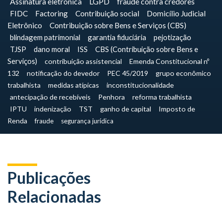
Assinatura eletrônica
LGPD
fraude contra credores
FIDC
Factoring
Contribuição social
Domicílio Judicial
Eletrônico
Contribuição sobre Bens e Serviços (CBS)
blindagem patrimonial
garantia fiduciária
pejotização
TJSP
dano moral
ISS
CBS (Contribuição sobre Bens e
Serviços)
contribuição assistencial
Emenda Constitucional nº
132
notificação do devedor
PEC 45/2019
grupo econômico
trabalhista
medidas atípicas
inconstitucionalidade
antecipação de recebíveis
Penhora
reforma trabalhista
IPTU
indenização
TST
ganho de capital
Imposto de
Renda
fraude
segurança jurídica
Publicações
Relacionadas