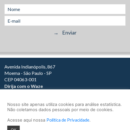
Avenida Indianópolis, 867
Moema - São Paulo - SP
CEP 04063-001
Dirija com o Waze
(11) 3149-2000
(11) 3147-1800
Nosso site apenas utiliza cookies para análise estatística.
Não coletamos dados pessoais por meio de cookies.
Acesse aqui nossa
Política de Privacidade
.
© 2026.
Teixeira Fortes Advogados Associados
- Todos os direitos