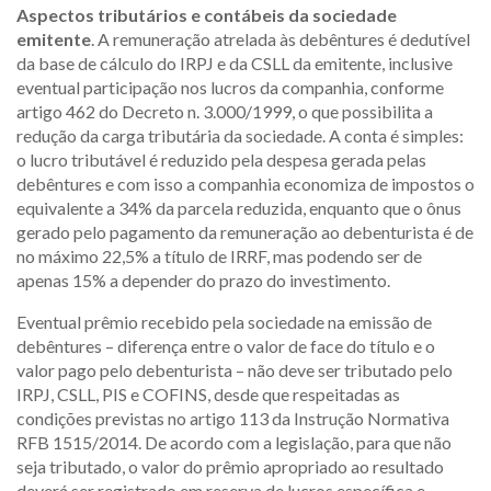
Aspectos tributários e contábeis da sociedade
emitente
. A remuneração atrelada às debêntures é dedutível
da base de cálculo do IRPJ e da CSLL da emitente, inclusive
eventual participação nos lucros da companhia, conforme
artigo 462 do Decreto n. 3.000/1999, o que possibilita a
redução da carga tributária da sociedade. A conta é simples:
o lucro tributável é reduzido pela despesa gerada pelas
debêntures e com isso a companhia economiza de impostos o
equivalente a 34% da parcela reduzida, enquanto que o ônus
gerado pelo pagamento da remuneração ao debenturista é de
no máximo 22,5% a título de IRRF, mas podendo ser de
apenas 15% a depender do prazo do investimento.
Eventual prêmio recebido pela sociedade na emissão de
debêntures – diferença entre o valor de face do título e o
valor pago pelo debenturista – não deve ser tributado pelo
IRPJ, CSLL, PIS e COFINS, desde que respeitadas as
condições previstas no artigo 113 da Instrução Normativa
RFB 1515/2014. De acordo com a legislação, para que não
seja tributado, o valor do prêmio apropriado ao resultado
deverá ser registrado em reserva de lucros específica e