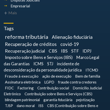
Disputas Judiciais
Empresarial
Mais
Tags
reforma tributária
Alienação fiduciária
Recuperação de créditos
covid-19
Recuperação judicial
CBS
IBS
STF
IDPJ
Imposto sobre Bens e Serviços (IBS)
Marco Legal
das Garantias
ICMS
STJ
incidente de
desconsideração da personalidade jurídica
ITCMD
Fraude à execução
ação de execução
Bem de família
Assinatura eletrônica
LGPD
fraude contra credores
FIDC
Factoring
Contribuição social
Domicílio Judicial
Eletrônico
Contribuição sobre Bens e Serviços (CBS)
blindagem patrimonial
garantia fiduciária
pejotização
TJSP
dano moral
ISS
CBS (Contribuição sobre Bens e