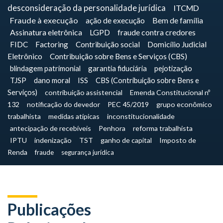
desconsideração da personalidade jurídica
ITCMD
Fraude à execução
ação de execução
Bem de família
Assinatura eletrônica
LGPD
fraude contra credores
FIDC
Factoring
Contribuição social
Domicílio Judicial
Eletrônico
Contribuição sobre Bens e Serviços (CBS)
blindagem patrimonial
garantia fiduciária
pejotização
TJSP
dano moral
ISS
CBS (Contribuição sobre Bens e
Serviços)
contribuição assistencial
Emenda Constitucional nº
132
notificação do devedor
PEC 45/2019
grupo econômico
trabalhista
medidas atípicas
inconstitucionalidade
antecipação de recebíveis
Penhora
reforma trabalhista
IPTU
indenização
TST
ganho de capital
Imposto de
Renda
fraude
segurança jurídica
Publicações