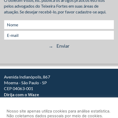
O boletim
Vistos, etc.
publica os artigos práticos escritos
pelos advogados do Teixeira Fortes em suas áreas de
atuação. Se desejar recebê-lo, por favor cadastre-se aqui.
Avenida Indianópolis, 867
Moema - São Paulo - SP
CEP 04063-001
Dirija com o Waze
(11) 3149-2000
(11) 3147-1800
Nosso site apenas utiliza cookies para análise estatística.
Não coletamos dados pessoais por meio de cookies.