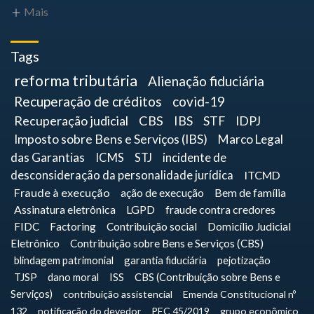
Mais
Tags
reforma tributária
Alienação fiduciária
Recuperação de créditos
covid-19
Recuperação judicial
CBS
IBS
STF
IDPJ
Imposto sobre Bens e Serviços (IBS)
Marco Legal
das Garantias
ICMS
STJ
incidente de
desconsideração da personalidade jurídica
ITCMD
Fraude à execução
ação de execução
Bem de família
Assinatura eletrônica
LGPD
fraude contra credores
FIDC
Factoring
Contribuição social
Domicílio Judicial
Eletrônico
Contribuição sobre Bens e Serviços (CBS)
blindagem patrimonial
garantia fiduciária
pejotização
TJSP
dano moral
ISS
CBS (Contribuição sobre Bens e
Serviços)
contribuição assistencial
Emenda Constitucional nº
132
notificação do devedor
PEC 45/2019
grupo econômico