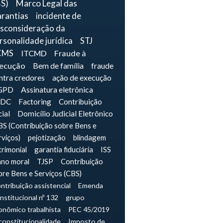
BS)
Marco Legal das
rantias
incidente de
sconsideração da
rsonalidade jurídica
STJ
CMS
ITCMD
Fraude à
ecução
Bem de família
fraude
ntra credores
ação de execução
GPD
Assinatura eletrônica
IDC
Factoring
Contribuição
cial
Domicílio Judicial Eletrônico
S (Contribuição sobre Bens e
rviços)
pejotização
blindagem
trimonial
garantia fiduciária
ISS
ano moral
TJSP
Contribuição
bre Bens e Serviços (CBS)
ntribuição assistencial
Emenda
nstitucional nº 132
grupo
onômico trabalhista
PEC 45/2019
constitucionalidade
Imposto de