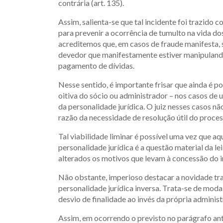
contrária (art. 135).
Assim, salienta-se que tal incidente foi trazido
para prevenir a ocorrência de tumulto na vida d
acreditemos que, em casos de fraude manifesta, 
devedor que manifestamente estiver manipulando
pagamento de dívidas.
Nesse sentido, é importante frisar que ainda é p
oitiva do sócio ou administrador – nos casos d
da personalidade jurídica. O juiz nesses casos nã
razão da necessidade de resolução útil do proces
Tal viabilidade liminar é possível uma vez que a
personalidade jurídica é a questão material da le
alterados os motivos que levam à concessão do i
Não obstante, imperioso destacar a novidade tr
personalidade jurídica inversa. Trata-se de mod
desvio de finalidade ao invés da própria adminis
Assim, em ocorrendo o previsto no parágrafo ante