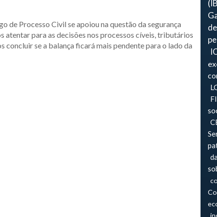
(I
Ga
go de Processo Civil se apoiou na questão da segurança
de
s atentar para as decisões nos processos cíveis, tributários
pe
s concluir se a balança ficará mais pendente para o lado da
I
ex
co
L
F
so
CB
Se
pa
d
so
co
Co
ec
in