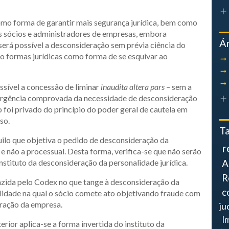
 como forma de garantir mais segurança jurídica, bem como
os sócios e administradores de empresas, embora
Á
será possível a desconsideração sem prévia ciência do
 formas jurídicas como forma de se esquivar ao
ossível a concessão de liminar
inaudita altera pars
– sem a
e urgência comprovada da necessidade de desconsideração
o foi privado do princípio do poder geral de cautela em
so.
T
quilo que objetiva o pedido de desconsideração da
r
i e não a processual. Desta forma, verifica-se que não serão
nstituto da desconsideração da personalidade jurídica.
A
R
azida pelo Codex no que tange à desconsideração da
c
alidade na qual o sócio comete ato objetivando fraude com
tração da empresa.
ju
I
rior aplica-se a forma invertida do instituto da