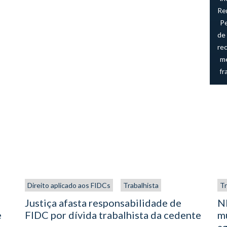
Re
P
de 
re
me
fr
Direito aplicado aos FIDCs
Trabalhista
Tr
Justiça afasta responsabilidade de
NR
e
FIDC por dívida trabalhista da cedente
mu