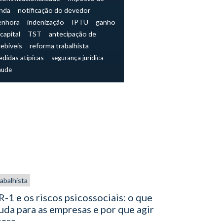
nda
notificação do devedor
enhora
indenização
IPTU
ganho
capital
TST
antecipação de
cebíveis
reforma trabalhista
didas atípicas
segurança jurídica
aude
abalhista
Trabalhista
-1 e os riscos psicossociais: o que
Análise C
da para as empresas e por que agir
Supremo T