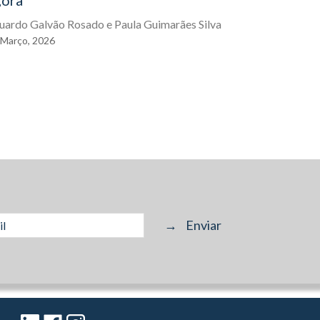
gora
Terceiriz
Distingui
uardo Galvão Rosado
e
Paula Guimarães Silva
Futuro do
Março,
2026
Pedro Henri
11
Março,
20