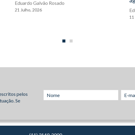
a
Eduardo Galvão Rosado
21
Julho,
2026
Ed
11
escritos pelos
tuação. Se
(11) 3149-2000