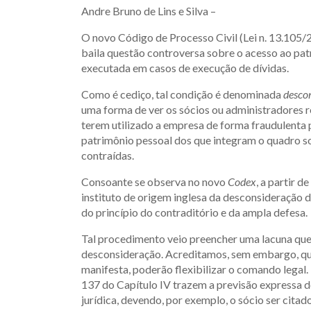
Andre Bruno de Lins e Silva –
O novo Código de Processo Civil (Lei n. 13.105/
baila questão controversa sobre o acesso ao pat
executada em casos de execução de dívidas.
Como é cediço, tal condição é denominada
descon
uma forma de ver os sócios ou administradores 
terem utilizado a empresa de forma fraudulenta p
patrimônio pessoal dos que integram o quadro so
contraídas.
Consoante se observa no novo
Codex
, a partir 
instituto de origem inglesa da desconsideração d
do princípio do contraditório e da ampla defesa.
Tal procedimento veio preencher uma lacuna que e
desconsideração. Acreditamos, sem embargo, que 
manifesta, poderão flexibilizar o comando legal
137 do Capítulo IV trazem a previsão expressa 
jurídica, devendo, por exemplo, o sócio ser cita