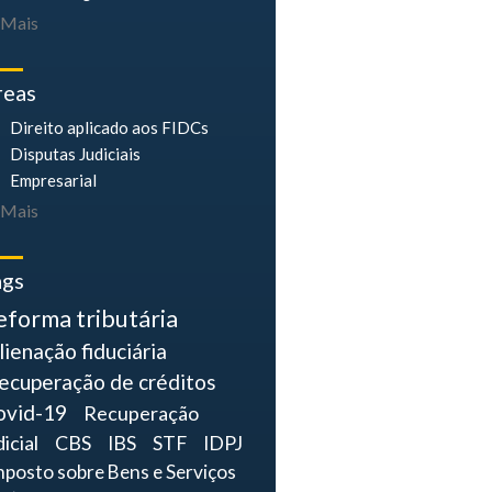
Mais
reas
Direito aplicado aos FIDCs
Disputas Judiciais
Empresarial
Mais
ags
eforma tributária
lienação fiduciária
ecuperação de créditos
ovid-19
Recuperação
dicial
CBS
IBS
STF
IDPJ
mposto sobre Bens e Serviços