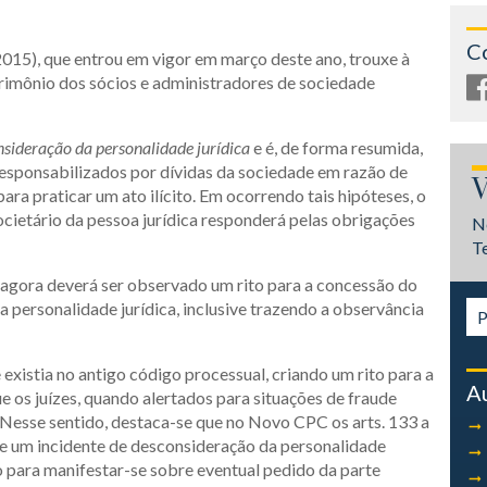
C
2015), que entrou em vigor em março deste ano, trouxe à
rimônio dos sócios e administradores de sociedade
sideração da personalidade jurídica
e é, de forma resumida,
responsabilizados por dívidas da sociedade em razão de
V
ara praticar um ato ilícito. Em ocorrendo tais hipóteses, o
cietário da pessoa jurídica responderá pelas obrigações
N
T
de agora deverá ser observado um rito para a concessão do
a personalidade jurídica, inclusive trazendo a observância
xistia no antigo código processual, criando um rito para a
A
os juízes, quando alertados para situações de fraude
. Nesse sentido, destaca-se que no Novo CPC os arts. 133 a
de um incidente de desconsideração da personalidade
do para manifestar-se sobre eventual pedido da parte