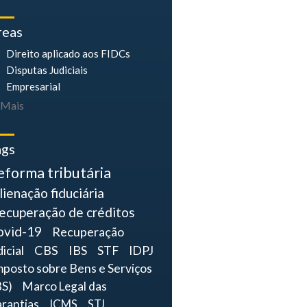
reas
Direito aplicado aos FIDCs
Disputas Judiciais
Empresarial
Mais
ags
eforma tributária
lienação fiduciária
ecuperação de créditos
ovid-19
Recuperação
dicial
CBS
IBS
STF
IDPJ
mposto sobre Bens e Serviços
BS)
Marco Legal das
rantias
ICMS
STJ