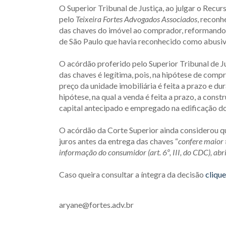
O Superior Tribunal de Justiça, ao julgar o Recu
pelo
Teixeira Fortes Advogados Associados
, reconh
das chaves do imóvel ao comprador, reformando 
de São Paulo que havia reconhecido como abusiv
O acórdão proferido pelo Superior Tribunal de J
das chaves é legítima, pois, na hipótese de comp
preço da unidade imobiliária é feita a prazo e 
hipótese, na qual a venda é feita a prazo, a con
capital antecipado e empregado na edificação do
O acórdão da Corte Superior ainda considerou qu
juros antes da entrega das chaves “
c
onfere
maior 
informação
do consumidor (art. 6º, III, do CDC), ab
Caso queira consultar a íntegra da decisão
clique
aryane@fortes.adv.br