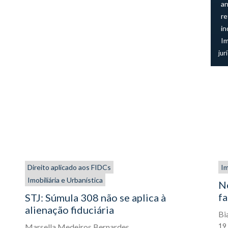
an
re
in
I
jur
Direito aplicado aos FIDCs
Im
Imobiliária e Urbanística
N
fa
STJ: Súmula 308 não se aplica à
alienação fiduciária
Bi
19
Marsella Medeiros Bernardes