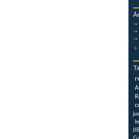
Á
T
r
A
R
c
ju
I
(I
Ga