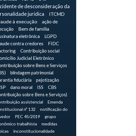
ncidente de desconsideração da
rsonalidade jurídica
ITCMD
raude à execução
ação de
ecução
Bem de família
sinatura eletrônica
LGPD
raude contra credores
FIDC
actoring
Contribuição social
micílio Judicial Eletrônico
ntribuição sobre Bens e Serviços
BS)
blindagem patrimonial
rantia fiduciária
pejotização
JSP
dano moral
ISS
CBS
ontribuição sobre Bens e Serviços)
ntribuição assistencial
Emenda
nstitucional nº 132
notificação do
vedor
PEC 45/2019
grupo
onômico trabalhista
medidas
picas
inconstitucionalidade