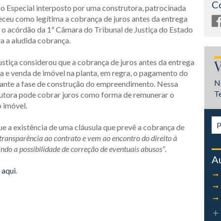
C
rso Especial interposto por uma construtora, patrocinada
eceu como legítima a cobrança de juros antes da entrega
o acórdão da 1ª Câmara do Tribunal de Justiça do Estado
a a aludida cobrança.
ustiça considerou que a cobrança de juros antes da entrega
V
ra e venda de imóvel na planta, em regra, o pagamento do
N
durante a fase de construção do empreendimento. Nessa
T
strutora pode cobrar juros como forma de remunerar o
 imóvel.
e a existência de uma cláusula que prevê a cobrança de
transparência ao contrato e vem ao encontro do direito à
rindo a possibilidade de correção
de eventuais abusos
”
.
A
 aqui
.