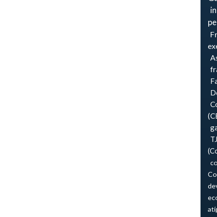
i
pe
F
ex
As
f
F
Do
Co
(C
ga
T
(C
co
Co
de
ec
atí