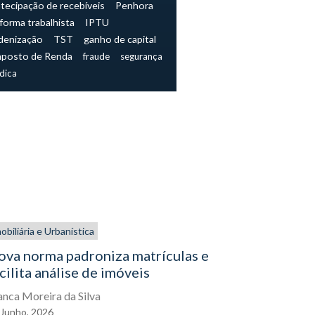
tecipação de recebíveis
Penhora
forma trabalhista
IPTU
denização
TST
ganho de capital
mposto de Renda
fraude
segurança
ídica
obiliária e Urbanística
De dentro de
Empresarial
ova norma padroniza matrículas e
cilita análise de imóveis
Decisão a
expõe con
anca Moreira da Silva
administr
Junho,
2026