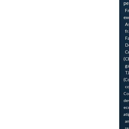
pe
F
ex
As
f
F
Do
Co
(C
ga
T
(C
co
Co
de
ec
atí
an
re