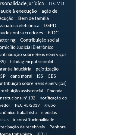
rsonalidade jurídica
ITCMD
raude à execução
ação de
ecução
Bem de família
sinatura eletrônica
LGPD
raude contra credores
FIDC
actoring
Contribuição social
micílio Judicial Eletrônico
ntribuição sobre Bens e Serviços
BS)
blindagem patrimonial
rantia fiduciária
pejotização
JSP
dano moral
ISS
CBS
ontribuição sobre Bens e Serviços)
ntribuição assistencial
Emenda
nstitucional nº 132
notificação do
vedor
PEC 45/2019
grupo
onômico trabalhista
medidas
picas
inconstitucionalidade
tecipação de recebíveis
Penhora
forma trabalhista
IPTU