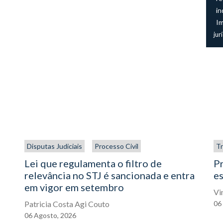
in
I
jur
Disputas Judiciais
Processo Civil
Tr
Lei que regulamenta o filtro de
P
relevância no STJ é sancionada e entra
es
em vigor em setembro
Vi
Patricia Costa Agi Couto
06
06
Agosto,
2026