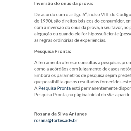
Inversão do ônus da prova:
De acordo com o artigo 6º, inciso VIII, do Códig
de 1990), são direitos básicos do consumidor, entr
com a inversão do ônus da prova, a seu favor, no pr
alegação ou quando ele for hipossuficiente (pes
as regras ordinárias de experiências.
Pesquisa Pronta:
A ferramenta oferece consultas a pesquisas pron
como a acórdãos com julgamento de casos notór
Embora os parâmetros de pesquisa sejam predefi
que possibilita que os resultados fornecidos est
A
Pesquisa Pronta
está permanentemente disponív
Pesquisa Pronta, na página inicial do
site
, a parti
Rosana da Silva Antunes
rosana@fortes.adv.br