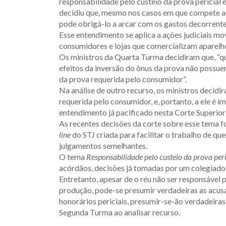
responsabilidade pelo custeio da prova pericial é
decidiu que, mesmo nos casos em que compete ao 
pode obrigá-lo a arcar com os gastos decorrentes
Esse entendimento se aplica a ações judiciais mo
consumidores e lojas que comercializam aparelhos
Os ministros da Quarta Turma decidiram que, “qu
efeitos da inversão do ônus da prova não possuem
da prova requerida pelo consumidor”.
Na análise de outro recurso, os ministros decidir
requerida pelo consumidor, e, portanto, a ele é 
entendimento já pacificado nesta Corte Superior”
As recentes decisões da corte sobre esse tema f
line
do STJ criada para facilitar o trabalho de q
julgamentos semelhantes.
O tema
Responsabilidade pelo custeio da prova peri
acórdãos, decisões já tomadas por um colegiado 
Entretanto, apesar de o réu não ser responsável p
produção, pode-se presumir verdadeiras as acusa
honorários periciais, presumir-se-ão verdadeiras
Segunda Turma ao analisar recurso.