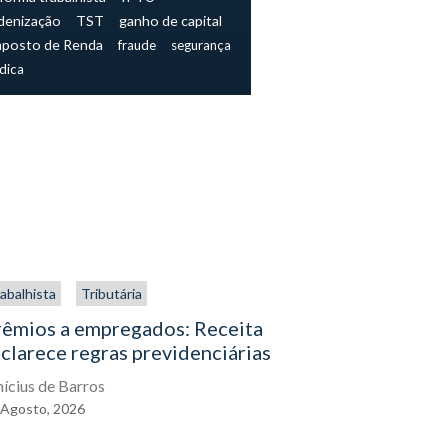
denização
TST
ganho de capital
mposto de Renda
fraude
segurança
ídica
abalhista
Tributária
Trabalhista
rêmios a empregados: Receita
O direito
clarece regras previdenciárias
assistenc
exercê-lo
nícius de Barros
Agosto,
2026
Eduardo Gal
04
Agosto,
2