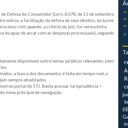
Á
o de Defesa do Consumidor (Lei n. 8.078, de 11 de setembro
e outros, a facilitação da defesa de seus direitos, inclusive
ocesso civil, quando, a critério do juiz, for verossímil a
soa incapaz de arcar com as despesas processuais), segundo
T
tamente disponíveis sobre temas jurídicos relevantes, bem
r
ios.
A
nidos, a busca dos documentos é feita em tempo real, o
R
ejam sempre atualizados.
el no portal do STJ. Basta acessar Jurisprudência >
c
r do
menu
principal de navegação.
ju
I
(I
Ga
i