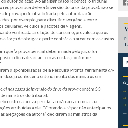
 do autor da ação. Ao analisar casos recentes, o tribunal
réu provar sua defesa (inversão do ônus da prova), não se
 de prova pericial solicitada pelo autor da ação.
vidas, por exemplo, para discutir divergência entre
 celulares, veículos e pacotes de viagens.
V
ando verificada a relação de consumo, prevalece que os
N
 a força de obrigar a parte contrária a arcar com as custas
T
am que “a prova pericial determinada pelo juízo foi
imposto o ônus de arcar com as custas, conforme
.
oram disponibilizadas pela Pesquisa Pronta, ferramenta
on-
uem deseja conhecer o entendimento dos ministros em
A
cial nos casos de inversão do ônus da prova
contém 53
de ministros do tribunal.
elo custo da prova pericial, ao não arcar com a sua
ções atribuídas a ele. “Optando a ré por não antecipar os
 as alegações da autora”, decidiram os ministros da