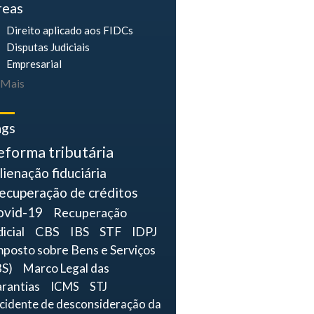
reas
Direito aplicado aos FIDCs
Disputas Judiciais
Empresarial
Mais
ags
eforma tributária
lienação fiduciária
ecuperação de créditos
ovid-19
Recuperação
dicial
CBS
IBS
STF
IDPJ
mposto sobre Bens e Serviços
BS)
Marco Legal das
rantias
ICMS
STJ
ncidente de desconsideração da