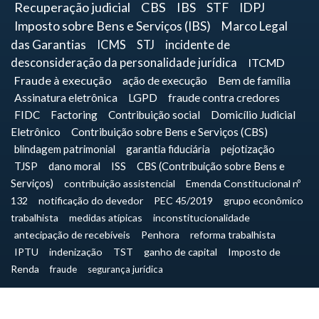
Recuperação judicial
CBS
IBS
STF
IDPJ
Imposto sobre Bens e Serviços (IBS)
Marco Legal
das Garantias
ICMS
STJ
incidente de
desconsideração da personalidade jurídica
ITCMD
Fraude à execução
ação de execução
Bem de família
Assinatura eletrônica
LGPD
fraude contra credores
FIDC
Factoring
Contribuição social
Domicílio Judicial
Eletrônico
Contribuição sobre Bens e Serviços (CBS)
blindagem patrimonial
garantia fiduciária
pejotização
TJSP
dano moral
ISS
CBS (Contribuição sobre Bens e
Serviços)
contribuição assistencial
Emenda Constitucional nº
132
notificação do devedor
PEC 45/2019
grupo econômico
trabalhista
medidas atípicas
inconstitucionalidade
antecipação de recebíveis
Penhora
reforma trabalhista
IPTU
indenização
TST
ganho de capital
Imposto de
Renda
fraude
segurança jurídica