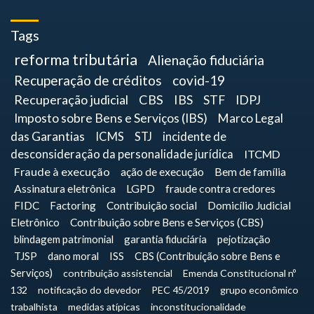
Tags
reforma tributária
Alienação fiduciária
Recuperação de créditos
covid-19
Recuperação judicial
CBS
IBS
STF
IDPJ
Imposto sobre Bens e Serviços (IBS)
Marco Legal
das Garantias
ICMS
STJ
incidente de
desconsideração da personalidade jurídica
ITCMD
Fraude à execução
ação de execução
Bem de família
Assinatura eletrônica
LGPD
fraude contra credores
FIDC
Factoring
Contribuição social
Domicílio Judicial
Eletrônico
Contribuição sobre Bens e Serviços (CBS)
blindagem patrimonial
garantia fiduciária
pejotização
TJSP
dano moral
ISS
CBS (Contribuição sobre Bens e
Serviços)
contribuição assistencial
Emenda Constitucional nº
132
notificação do devedor
PEC 45/2019
grupo econômico
trabalhista
medidas atípicas
inconstitucionalidade