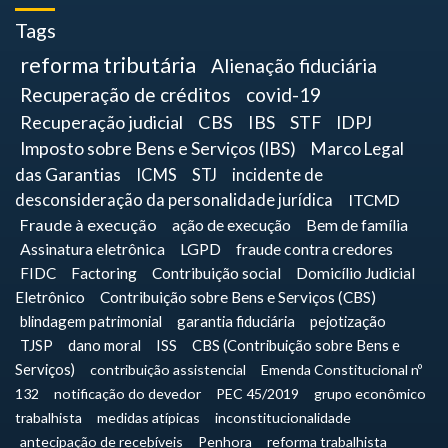
Tags
reforma tributária
Alienação fiduciária
Recuperação de créditos
covid-19
Recuperação judicial
CBS
IBS
STF
IDPJ
Imposto sobre Bens e Serviços (IBS)
Marco Legal
das Garantias
ICMS
STJ
incidente de
desconsideração da personalidade jurídica
ITCMD
Fraude à execução
ação de execução
Bem de família
Assinatura eletrônica
LGPD
fraude contra credores
FIDC
Factoring
Contribuição social
Domicílio Judicial
Eletrônico
Contribuição sobre Bens e Serviços (CBS)
blindagem patrimonial
garantia fiduciária
pejotização
TJSP
dano moral
ISS
CBS (Contribuição sobre Bens e
Serviços)
contribuição assistencial
Emenda Constitucional nº
132
notificação do devedor
PEC 45/2019
grupo econômico
trabalhista
medidas atípicas
inconstitucionalidade
antecipação de recebíveis
Penhora
reforma trabalhista