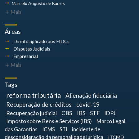
Marcelo Augusto
de Barros
Mais
Áreas
Direito aplicado aos FIDCs
Disputas Judiciais
Empresarial
Mais
Tags
reforma tributária
Alienação fiduciária
Recuperação de créditos
covid-19
Recuperação judicial
CBS
IBS
STF
IDPJ
Imposto sobre Bens e Serviços (IBS)
Marco Legal
das Garantias
ICMS
STJ
incidente de
desconsideração da personalidade jurídica
ITCMD