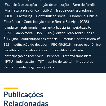
Fraude à execução
ação de execução
Bem de família
Assinatura eletrônica
LGPD
fraude contra credores
FIDC
Factoring
Contribuição social
Domicílio Judicial
Eletrônico
Contribuição sobre Bens e Serviços (CBS)
blindagem patrimonial
garantia fiduciária
pejotização
TJSP
dano moral
ISS
CBS (Contribuição sobre Bens e
Serviços)
contribuição assistencial
Emenda Constitucional nº
132
notificação do devedor
PEC 45/2019
grupo econômico
trabalhista
medidas atípicas
inconstitucionalidade
antecipação de recebíveis
Penhora
reforma trabalhista
IPTU
indenização
TST
ganho de capital
Imposto de
Renda
fraude
segurança jurídica
Publicações
Relacionadas