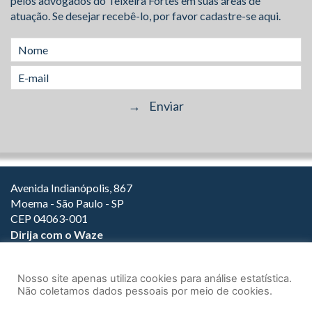
pelos advogados do Teixeira Fortes em suas áreas de
atuação. Se desejar recebê-lo, por favor cadastre-se aqui.
Avenida Indianópolis, 867
Moema - São Paulo - SP
CEP 04063-001
Dirija com o Waze
(11) 3149-2000
(11) 3147-1800
Nosso site apenas utiliza cookies para análise estatística.
Não coletamos dados pessoais por meio de cookies.