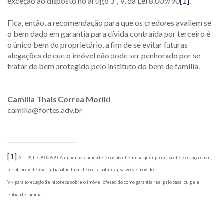
exceção ao disposto no artigo 3º, V, da Lei 8.009/90
[1]
.
Fica, então, a recomendação para que os credores avaliem se
o bem dado em garantia para dívida contraída por terceiro é
o único bem do proprietário, a fim de se evitar futuras
alegações de que o imóvel não pode ser penhorado por se
tratar de bem protegido pelo instituto do bem de família.
Camilla Thais Correa Moriki
camilla@fortes.adv.br
[1]
Art. 3º, Lei 8.009/90: A impenhorabilidade é oponível em qualquer processo de execução civil,
fiscal, previdenciária, trabalhista ou de outra natureza, salvo se movido:
V – para execução de hipoteca sobre o imóvel oferecido como garantia real pelo casal ou pela
entidade familiar