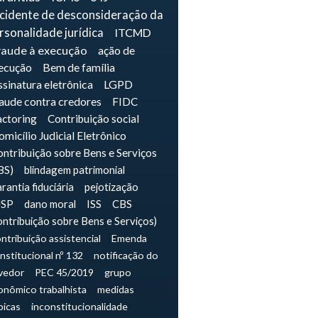
ncidente de desconsideração da
rsonalidade jurídica
ITCMD
raude à execução
ação de
ecução
Bem de família
sinatura eletrônica
LGPD
raude contra credores
FIDC
actoring
Contribuição social
micílio Judicial Eletrônico
ntribuição sobre Bens e Serviços
BS)
blindagem patrimonial
rantia fiduciária
pejotização
JSP
dano moral
ISS
CBS
ontribuição sobre Bens e Serviços)
ntribuição assistencial
Emenda
nstitucional nº 132
notificação do
vedor
PEC 45/2019
grupo
onômico trabalhista
medidas
picas
inconstitucionalidade