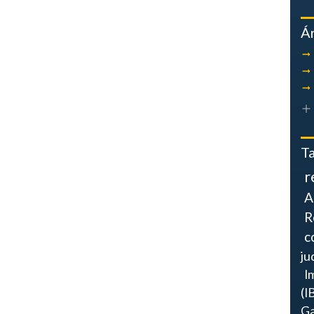
Á
T
r
A
R
c
ju
I
(I
Ga