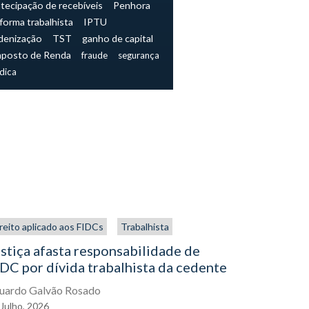
tecipação de recebíveis
Penhora
forma trabalhista
IPTU
denização
TST
ganho de capital
mposto de Renda
fraude
segurança
ídica
reito aplicado aos FIDCs
Trabalhista
Trabalhista
stiça afasta responsabilidade de
NR-1 e os
DC por dívida trabalhista da cedente
muda para
agora
uardo Galvão Rosado
Julho,
2026
Eduardo Gal