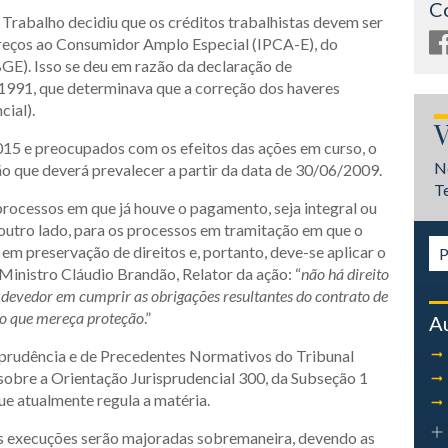
C
Trabalho decidiu que os créditos trabalhistas devem ser
Preços ao Consumidor Amplo Especial (IPCA-E), do
IBGE). Isso se deu em razão da declaração de
7/1991, que determinava que a correção dos haveres
cial).
V
015 e preocupados com os efeitos das ações em curso, o
N
ão que deverá prevalecer a partir da data de 30/06/2009.
T
rocessos em que já houve o pagamento, seja integral ou
r outro lado, para os processos em tramitação em que o
em preservação de direitos e, portanto, deve-se aplicar o
inistro Cláudio Brandão, Relator da ação: “
não há direito
 devedor em cumprir as obrigações resultantes do contrato de
ído que mereça proteção
.”
A
sprudência e de Precedentes Normativos do Tribunal
sobre a Orientação Jurisprudencial 300, da Subseção 1
que atualmente regula a matéria.
as execuções serão majoradas sobremaneira, devendo as