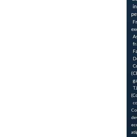
i
pe
F
ex
As
f
F
Do
Co
(C
ga
T
(C
co
Co
de
ec
atí