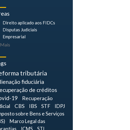
reas
Direito aplicado aos FIDCs
Disputas Judiciais
Empresarial
Mais
ags
eforma tributária
lienação fiduciária
ecuperação de créditos
ovid-19
Recuperação
dicial
CBS
IBS
STF
IDPJ
mposto sobre Bens e Serviços
BS)
Marco Legal das
rantias
ICMS
STJ