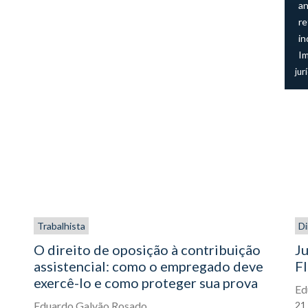
an
re
in
I
jur
Trabalhista
Di
O direito de oposição à contribuição
Ju
assistencial: como o empregado deve
FI
exercê-lo e como proteger sua prova
Ed
Eduardo Galvão Rosado
21