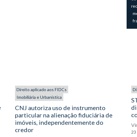
re
me
fr
Direito aplicado aos FIDCs
Di
Imobiliária e Urbanística
ST
e
di
CNJ autoriza uso de instrumento
co
particular na alienação fiduciária de
imóveis, independentemente do
Vi
credor
23