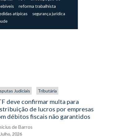
cebíveis
reforma trabalhista
didas atípicas
segurança jurídica
aude
sputas Judiciais
Tributária
Direito aplic
Processo Civi
F deve confirmar multa para
stribuição de lucros por empresas
Assinatur
m débitos fiscais não garantidos
distinção
assinatura
nícius de Barros
Julho,
2026
André Campo