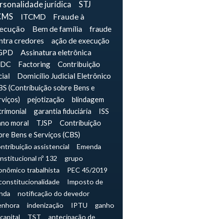
rsonalidade jurídica
STJ
CMS
ITCMD
Fraude à
ecução
Bem de família
fraude
ntra credores
ação de execução
GPD
Assinatura eletrônica
IDC
Factoring
Contribuição
cial
Domicílio Judicial Eletrônico
S (Contribuição sobre Bens e
rviços)
pejotização
blindagem
trimonial
garantia fiduciária
ISS
ano moral
TJSP
Contribuição
bre Bens e Serviços (CBS)
ntribuição assistencial
Emenda
nstitucional nº 132
grupo
onômico trabalhista
PEC 45/2019
constitucionalidade
Imposto de
nda
notificação do devedor
enhora
indenização
IPTU
ganho
capital
TST
antecipação de