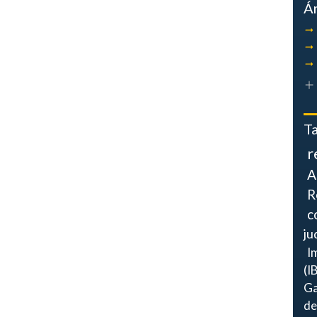
Á
T
r
A
R
c
ju
I
(I
Ga
de