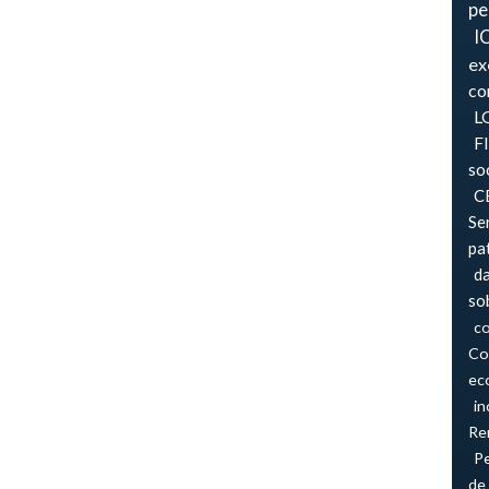
pe
I
ex
co
L
F
so
CB
Se
pa
d
so
co
Co
ec
in
Re
P
de 