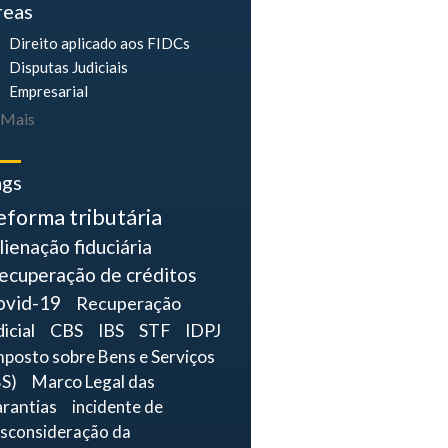
reas
Direito aplicado aos FIDCs
Disputas Judiciais
Empresarial
Mais
ags
eforma tributária
lienação fiduciária
ecuperação de créditos
ovid-19
Recuperação
dicial
CBS
IBS
STF
IDPJ
mposto sobre Bens e Serviços
BS)
Marco Legal das
rantias
incidente de
sconsideração da