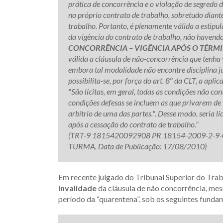
prática de concorrência e o violação de segredo d
no próprio contrato de trabalho, sobretudo diante
trabalho. Portanto, é plenamente válida a estipu
da vigência do contrato de trabalho, não havendo 
CONCORRÊNCIA – VIGÊNCIA APÓS O TÉRM
válida a cláusula de não-concorrência que tenha
embora tal modalidade não encontre disciplina ju
possibilita-se, por força do art. 8º da CLT, a apli
"São lícitas, em geral, todas as condições não con
condições defesas se incluem as que privarem de t
arbítrio de uma das partes.". Desse modo, seria l
após a cessação do contrato de trabalho.”
(TRT-9 1815420092908 PR 18154-2009-2-9-0
TURMA, Data de Publicação: 17/08/2010)
Em recente julgado do Tribunal Superior do Trab
invalidade
da cláusula de não concorrência, mes
período da “quarentena”, sob os seguintes funda