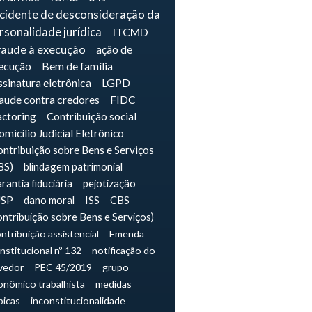
ncidente de desconsideração da
rsonalidade jurídica
ITCMD
raude à execução
ação de
ecução
Bem de família
sinatura eletrônica
LGPD
raude contra credores
FIDC
actoring
Contribuição social
micílio Judicial Eletrônico
ntribuição sobre Bens e Serviços
BS)
blindagem patrimonial
rantia fiduciária
pejotização
JSP
dano moral
ISS
CBS
ontribuição sobre Bens e Serviços)
ntribuição assistencial
Emenda
nstitucional nº 132
notificação do
vedor
PEC 45/2019
grupo
onômico trabalhista
medidas
picas
inconstitucionalidade