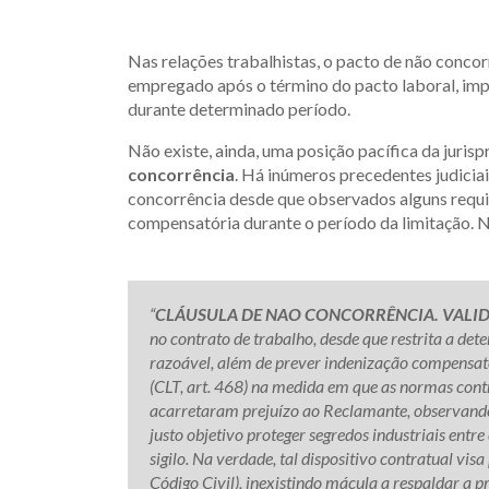
Nas relações trabalhistas, o pacto de não conco
empregado após o término do pacto laboral, im
durante determinado período.
Não existe, ainda, uma posição pacífica da juris
concorrência
. Há inúmeros precedentes judicia
concorrência desde que observados alguns requis
compensatória durante o período da limitação. N
“
CLÁUSULA DE NAO CONCORRÊNCIA. VALID
no contrato de trabalho, desde que restrita a d
razoável, além de prever indenização compensató
(CLT, art. 468) na medida em que as normas con
acarretaram prejuízo ao Reclamante, observando 
justo objetivo proteger segredos industriais ent
sigilo. Na verdade, tal dispositivo contratual visa
Código Civil), inexistindo mácula a respaldar a p