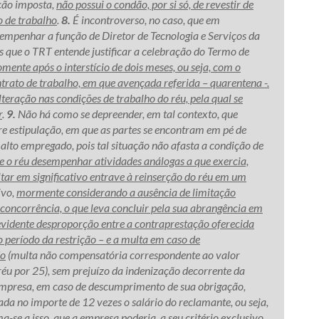
ção imposta,
não possui o condão, por si só, de revestir de
o de trabalho
.
8.
É incontroverso, no caso, que em
empenhar a função de Diretor de Tecnologia e Serviços da
es que o TRT entende justificar a celebração do Termo de
omente após o interstício de dois meses, ou seja, com o
ntrato de trabalho, em que avençada referida – quarentena -.
lteração nas condições de trabalho do réu, pela qual se
r
.
9.
Não há como se depreender, em tal contexto, que
re estipulação, em que as partes se encontram em pé de
 alto empregado, pois tal situação não afasta a condição de
e o réu desempenhar atividades análogas a que exercia,
ltar em significativo entrave à reinserção do réu em um
ivo,
mormente considerando a ausência de limitação
o concorrência, o que leva concluir pela sua abrangência em
evidente desproporção entre a contraprestação oferecida
 período da restrição – e a multa em caso de
do
(multa não compensatória correspondente ao valor
 réu por 25), sem prejuízo da indenização decorrente da
 empresa, em caso de descumprimento de sua obrigação,
lada no importe de 12 vezes o salário do reclamante, ou seja,
-se a isso, que a empresa poderia, a seu critério exclusivo,