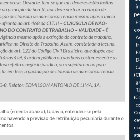
a empresa. Destarte, tem-se que tais deveres estão ínsitos
i
 do princípio da boa-fé, que deve nortear a relação de
pe
lação de cláusula de não-concorrência mesmo após o início
F
afronta ao art. 468 da CLT. II –
CLÁUSULA DE NÃO-
ex
INO DO CONTRATO DE TRABALHO – VALIDADE
– É
 vigência mesmo após a extinção do contrato de trabalho,
As
rídica no Direito do Trabalho. Assim, constatada a lacuna,
f
cação do art. 122 do Código Civil Brasileiro, que dispõe que
F
trárias à lei, à ordem pública ou aos bons costumes; entre as
Do
odo efeito o negócio jurídico, ou o sujeitarem ao puro
Co
ícita, em tese, a pactuação de cláusula de não-concorrência
(C
ga
-8, Relator: EDMILSON ANTONIO DE LIMA, 1A.
T
(C
co
alho (ementa abaixo), todavia, entendeu-se pela
Co
mo havendo a previsão de retribuição pecuniária durante o
de
mentos:
ec
atí