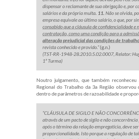
dispensar o reclamante de sua obrigação e, por c
salários e da própria multa
. 11.
Não se olvida, p
empresa equivale ao último salário, o que, por 
consabido que a cláusula de confidencialidade e
contratação, como uma condição para a admissão
alteração prejudicial das condições de trabalh
revista conhecido e provido.”
(g.n.)
(TST-RR-1948-28.2010.5.02.0007, Relator: Hu
1ª Turma)
Noutro julgamento, que também reconheceu a 
Regional do Trabalho da 3a Região observou q
dentro de parâmetros de razoabilidade e propor
“CLÁUSULA DE SIGILO E NÃO CONCORRÊNCIA
através de um pacto de sigilo e não concorrência
após o término da relação empregatícia, deve ser
proporcionalidade. Isto porque a regulação de ta