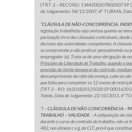
(TRT-2 – RECORD: 1344200207802007 SP 013
de Julgamento: 04/12/2007, 4ª TURMA, Data
“
CLÁUSULA DE NÃO-CONCORRÊNCIA. INDE
legislação trabalhista seja omissa quanto ao tem
pactuação livre das cláusulas contratuais, desde q
decisões das autoridades competentes. A cláusul
se compromete a não praticar pessoalmente ou po
empregador (a). Trata-se de uma obrigação de na
Princípio da Liberdade de Trabalho, quando o pa
previsão do limite temporal da restrição, mediant
descumprimento da referida avença, cabe ao obre
que falta para completar os 12 meses de restrição.
(TRT-2 – RO: 16201820125020 SP 00016201820
Toledo, Data de Julgamento: 22/10/2013, 4ª T
“I –
CLÁUSULA DE NÃO-CONCORRÊNCIA – P
TRABALHO – VALIDADE
– A estipulação de cláu
durante o curso do contrato de trabalho, não se tra
482, nas alíneas c e g, da CLT, prevê que constit