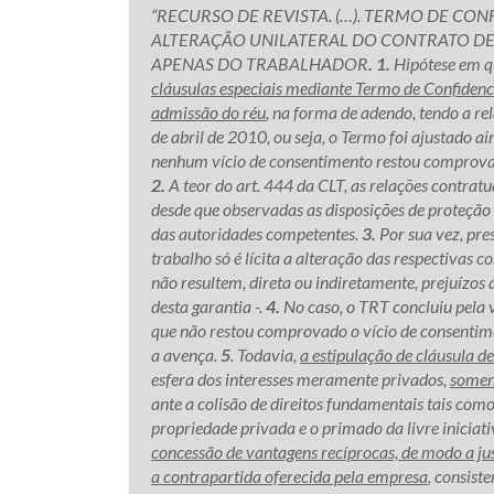
“RECURSO DE REVISTA. (…). TERMO DE CO
ALTERAÇÃO UNILATERAL DO CONTRATO DE
APENAS DO TRABALHADOR
. 1.
Hipótese em q
cláusulas especiais mediante Termo de Confiden
admissão do réu
, na forma de adendo, tendo a r
de abril de 2010, ou seja, o Termo foi ajustado ai
nenhum vício de consentimento restou comprovado 
2.
A teor do art. 444 da CLT, as relações contratu
desde que observadas as disposições de proteção 
das autoridades competentes.
3.
Por sua vez, pre
trabalho só é lícita a alteração das respectivas 
não resultem, direta ou indiretamente, prejuízos
desta garantia -.
4.
No caso, o TRT concluiu pela v
que não restou comprovado o vício de consentim
a avença.
5
. Todavia,
a estipulação de cláusula d
esfera dos interesses meramente privados,
somen
ante a colisão de direitos fundamentais tais como 
propriedade privada e o primado da livre iniciati
concessão de vantagens recíprocas, de modo a ju
a contrapartida oferecida pela empresa
, consist