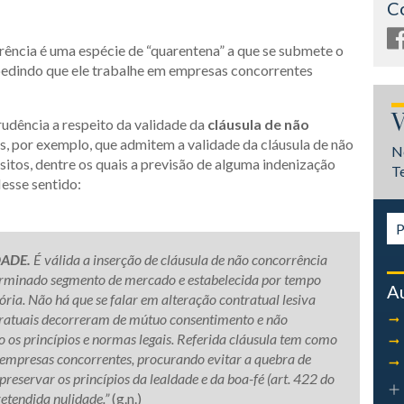
C
rrência é uma espécie de “quarentena” a que se submete o
pedindo que ele trabalhe em empresas concorrentes
V
prudência a respeito da validade da
cláusula de não
is, por exemplo, que admitem a validade da cláusula de não
N
itos, dentre os quais a previsão de alguma indenização
T
esse sentido:
ADE.
É válida a inserção de cláusula de não concorrência
eterminado segmento de mercado e estabelecida por tempo
A
ria. Não há que se falar em alteração contratual lesiva
tratuais decorreram de mútuo consentimento e não
os princípios e normas legais. Referida cláusula tem como
re empresas concorrentes, procurando evitar a quebra de
 preservar os princípios da lealdade e da boa-fé (art. 422 do
retendida nulidade.”
(g.n.)