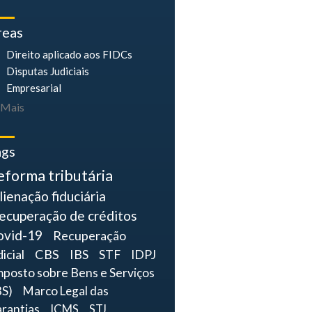
reas
Direito aplicado aos FIDCs
Disputas Judiciais
Empresarial
Mais
ags
eforma tributária
lienação fiduciária
ecuperação de créditos
ovid-19
Recuperação
dicial
CBS
IBS
STF
IDPJ
mposto sobre Bens e Serviços
BS)
Marco Legal das
rantias
ICMS
STJ