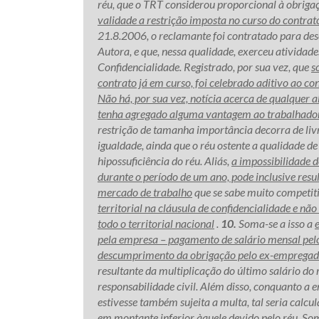
réu, que o TRT considerou proporcional à obriga
validade a restrição imposta no curso do contrat
21.8.2006, o reclamante foi contratado para des
Autora, e que, nessa qualidade, exerceu atividad
Confidencialidade. Registrado, por sua vez, que
s
contrato já em curso, foi celebrado aditivo ao co
Não há, por sua vez, notícia acerca de qualquer a
tenha agregado alguma vantagem ao trabalhado
restrição de tamanha importância decorra de liv
igualdade, ainda que o réu ostente a qualidade de
hipossuficiência do réu. Aliás,
a impossibilidade d
durante o período de um ano, pode inclusive resu
mercado de trabalho
que se sabe muito competit
territorial na cláusula de confidencialidade e nã
todo o territorial nacional
.
10.
Soma-se a isso a
pela empresa – pagamento de salário mensal pelo
descumprimento da obrigação pelo ex-emprega
resultante da multiplicação do último salário do
responsabilidade civil. Além disso, conquanto a
estivesse também sujeita a multa, tal seria calcu
em montante inferior àquele devido pelo réu. Soma