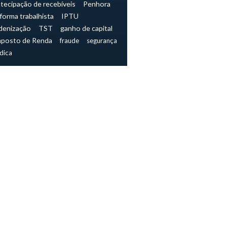
tecipação de recebíveis
Penhora
forma trabalhista
IPTU
denização
TST
ganho de capital
mposto de Renda
fraude
segurança
ídica