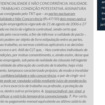
an
NFIDENCIALIDADE E NÃO CONCORRÊNCIA. NULIDADE.
re
 TRABALHO. CONDIÇÃO POTESTATIVA. ASSINATURA
in
ue consignado pelo TRT que – as
partes pactuaram
cialidade e Não Concorrência
(fls.47/50)
dois meses após a
I
elação empregatícia vigorado de 21 de agosto de 2006 a 27
jur
nda no início da vigência contratual, sendo certo que
pelo recorrente, a fim de infirmar a validade do pacto -.
ais podem ser objeto de livre estipulação entre as partes,
ao trabalho, as normas coletivas aplicáveis e as decisões
screve o art. 468 da CLT que, – Nos contratos individuais de
condições, por mútuo consentimento, e, ainda assim, desse que
 ao empregado, sob pena de nulidade da cláusula infringente
alidade da alteração do contrato de trabalho, haja vista
ento, tampouco caracterizado prejuízo, de modo a invalidar
e confidencialidade e não concorrência
, a par de cingir-se à
te pode ser reputada válida mediante juízo de ponderação
,
o livre exercício de trabalho ou profissão, a proteção da
va, dentre outros princípios.
6.
Imprescindível, por sinal, a
stificar a restrição temporária convencionada
.
7.
Por certo,
ente no pagamento mensal equivalente ao último salário do