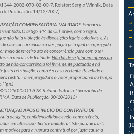
44-2002-078-02-00-7, Relator: Sergio Winnik, Data
 de Publicação: 14/12/2007)
Á
NIZAÇÃO COMPENSATÓRIA. VALIDADE
. Embora a
a ventilado. O artigo 444 da CLT prevê, como regra,
ue não haja violação às disposições legais, coletivas, e, às
a de não-concorrência é a obrigação pela qual o empregado
r meio de terceiro ato de concorrência para com o (a)
tureza moral e de lealdade.
Não há de se falar em ofensa ao
cto de não-concorrência foi livremente pactuado e há
T
e justa retribuição
, como é o caso vertente. Revelado o
r
iro restituir à empregadora o valor proporcional ao tempo
” (g.n.)
A
125020011 A28, Relator: Patricia Therezinha de
R
URMA, Data de Publicação: 30/10/2013)
c
ju
ACTUAÇÃO APÓS O INÍCIO DO CONTRATO DE
sula de sigilo, confidencialidade e não-concorrência,
I
duz em alteração ilícita e unilateral. Isto porque o art.
(I
uem motivos para a ruptura contratual por justa causa a
Ga