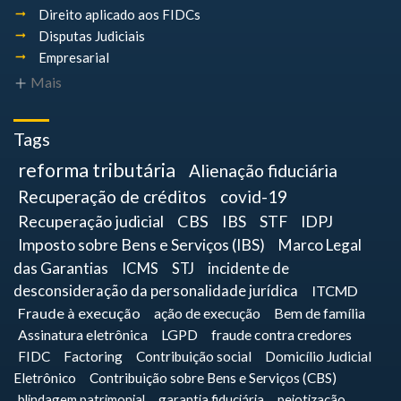
Direito aplicado aos FIDCs
Disputas Judiciais
Empresarial
Mais
Tags
reforma tributária
Alienação fiduciária
Recuperação de créditos
covid-19
Recuperação judicial
CBS
IBS
STF
IDPJ
Imposto sobre Bens e Serviços (IBS)
Marco Legal
das Garantias
ICMS
STJ
incidente de
desconsideração da personalidade jurídica
ITCMD
Fraude à execução
ação de execução
Bem de família
Assinatura eletrônica
LGPD
fraude contra credores
FIDC
Factoring
Contribuição social
Domicílio Judicial
Eletrônico
Contribuição sobre Bens e Serviços (CBS)
blindagem patrimonial
garantia fiduciária
pejotização