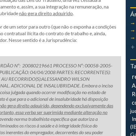
amento e, assim, a sua integração na remuneração, na
lubridade
não gera direito adquirido
.
Á
r de um setor para outro (que não o exponha a condições
 contratual ilícita do contrato de trabalho e, ainda,
r. Nesse sentido é a Jurisprudência:
T
RDÃO Nº: 20080219661 PROCESSO Nº: 00058-2005-
 PUBLICAÇÃO: 04/04/2008 PARTES: RECORRENTE(S):
r
C AU RECORRIDO(S):ALESSANDRO WILSON
A
AL. ADICIONAL DE INSALUBRIDADE. Embora o inciso
e coisa julgada quando ocorrer modificação no estado de
R
fato é que para o adicional de insalubridade há disposição
c
não gera direito adquirido, dependendo exclusivamente das
ju
rtanto, essa verba ser suprimida mediante alteração no
I
havendo norma trabalhista específica que autoriza a
iminados os riscos à saúde e à integridade física do
(I
tos inerentes do empregador, decorrentes do seu poder
Ga