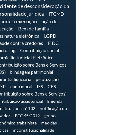
ncidente de desconsideração da
rsonalidade jurídica
ITCMD
raude à execução
ação de
ecução
Bem de família
sinatura eletrônica
LGPD
raude contra credores
FIDC
actoring
Contribuição social
micílio Judicial Eletrônico
ntribuição sobre Bens e Serviços
BS)
blindagem patrimonial
rantia fiduciária
pejotização
JSP
dano moral
ISS
CBS
ontribuição sobre Bens e Serviços)
ntribuição assistencial
Emenda
nstitucional nº 132
notificação do
vedor
PEC 45/2019
grupo
onômico trabalhista
medidas
picas
inconstitucionalidade