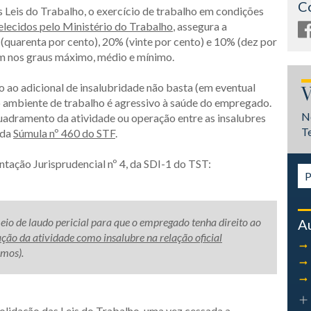
C
Leis do Trabalho, o exercício de trabalho em condições
elecidos pelo Ministério do Trabalho
, assegura a
quarenta por cento), 20% (vinte por cento) e 10% (dez por
em nos graus máximo, médio e mínimo.
to ao adicional de insalubridade não basta (em eventual
V
 o ambiente de trabalho é agressivo à saúde do empregado.
N
quadramento da atividade ou operação entre as insalubres
T
 da
Súmula nº 460 do STF
.
ntação Jurisprudencial nº 4, da SDI-1 do TST:
eio de laudo pericial para que o empregado tenha direito ao
A
cação da atividade como insalubre na relação oficial
amos).
olidação das Leis do Trabalho, uma vez cessada a