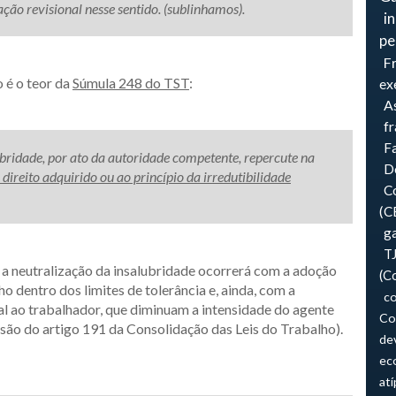
ação revisional nesse sentido. (sublinhamos).
i
pe
F
 é o teor da
Súmula 248 do TST
:
ex
As
f
F
ubridade, por ato da autoridade competente, repercute na
Do
direito adquirido ou ao princípio da irredutibilidade
Co
(C
ga
T
u a neutralização da insalubridade ocorrerá com a adoção
(C
 dentro dos limites de tolerância e, ainda, com a
co
al ao trabalhador, que diminuam a intensidade do agente
Co
isão do artigo 191 da Consolidação das Leis do Trabalho).
de
ec
atí