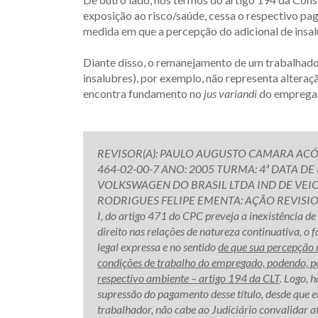
exposição ao risco/saúde, cessa o respectivo pag
medida em que a percepção do adicional de insa
Diante disso, o remanejamento de um trabalhado
insalubres), por exemplo, não representa alteração
encontra fundamento no
jus variandi
do empregado
REVISOR(A): PAULO AUGUSTO CAMARA ACÓ
464-02-00-7 ANO: 2005 TURMA: 4ª DATA DE
VOLKSWAGEN DO BRASIL LTDA IND DE VEI
RODRIGUES FELIPE EMENTA: AÇÃO REVISION
I, do artigo 471 do CPC preveja a inexistência d
direito nas relações de natureza continuativa, o 
legal expressa e no sentido
de que sua percepção 
condições de trabalho do empregado, podendo, po
respectivo ambiente – artigo 194 da CLT
. Logo, 
supressão do pagamento desse título, desde que el
trabalhador, não cabe ao Judiciário convalidar a