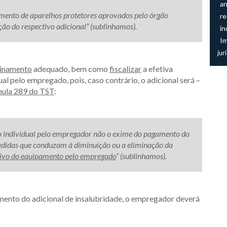
an
imento de aparelhos protetores aprovados pelo órgão
re
ão do respectivo adicional” (sublinhamos).
in
I
jur
einamento
adequado, bem como
fiscalizar
a efetiva
al pelo empregado, pois, caso contrário, o adicional será –
ula 289 do TST
:
o individual pelo empregador não o exime do pagamento do
medidas que conduzam à diminuição ou a eliminação da
tivo do equipamento pelo empregado
” (sublinhamos).
mento do adicional de insalubridade, o empregador deverá