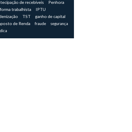
tecipação de recebíveis
Penhora
forma trabalhista
IPTU
denização
TST
ganho de capital
mposto de Renda
fraude
segurança
ídica