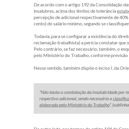
De acordo com o artigo 192 da Consolidação das 
insalubres, acima dos limites de tolerância
estab
percepção de adicional respectivamente de 40% (
cento) do salário mínimo, segundo se classifiqu
Todavia, para se configurar a existência do direi
reclamação trabalhista) a perícia constatar que
Pelo contrário, se faz necessário, também, o en
pelo Ministério do Trabalho, conforme previsão
Nesse sentido, também dispõe o inciso I, da Orie
“Não basta a constatação da insalubridade por m
respectivo adicional, sendo necessária a
classifi
elaborada pelo Ministério do Trabalho
”. (sublinh
De outro lado, nos termos do artigo 194 da Cons