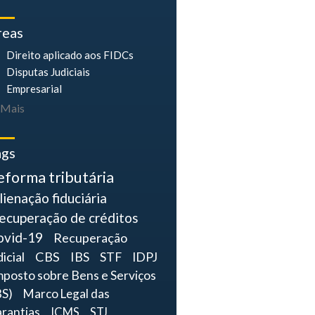
reas
Direito aplicado aos FIDCs
Disputas Judiciais
Empresarial
Mais
ags
eforma tributária
lienação fiduciária
ecuperação de créditos
ovid-19
Recuperação
dicial
CBS
IBS
STF
IDPJ
mposto sobre Bens e Serviços
BS)
Marco Legal das
rantias
ICMS
STJ