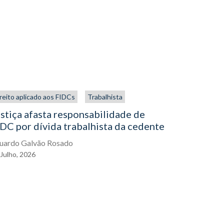
reito aplicado aos FIDCs
Trabalhista
Trabalhista
stiça afasta responsabilidade de
NR-1 e os
DC por dívida trabalhista da cedente
muda para
agora
uardo Galvão Rosado
Julho,
2026
Eduardo Gal
11
Março,
20