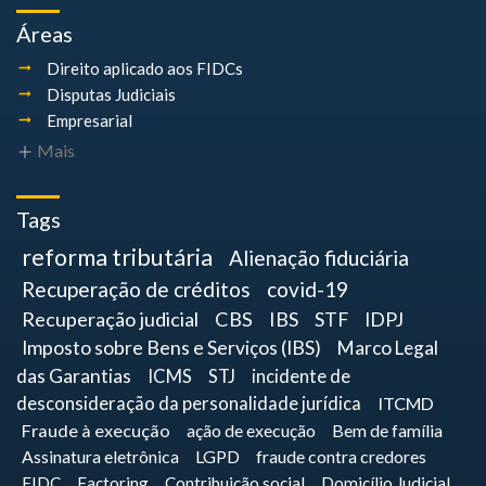
Áreas
Direito aplicado aos FIDCs
Disputas Judiciais
Empresarial
Mais
Tags
reforma tributária
Alienação fiduciária
Recuperação de créditos
covid-19
Recuperação judicial
CBS
IBS
STF
IDPJ
Imposto sobre Bens e Serviços (IBS)
Marco Legal
das Garantias
ICMS
STJ
incidente de
desconsideração da personalidade jurídica
ITCMD
Fraude à execução
ação de execução
Bem de família
Assinatura eletrônica
LGPD
fraude contra credores
FIDC
Factoring
Contribuição social
Domicílio Judicial