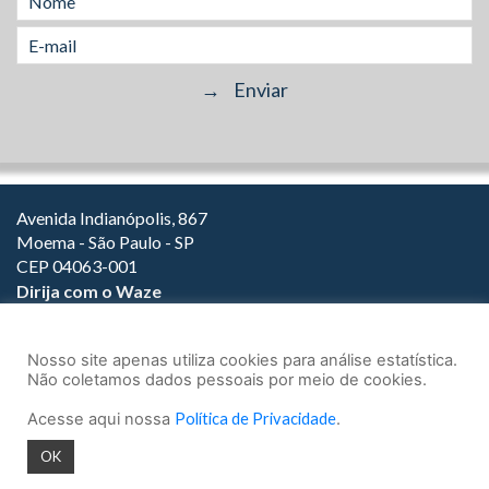
Avenida Indianópolis, 867
Moema - São Paulo - SP
CEP 04063-001
Dirija com o Waze
(11) 3149-2000
(11) 3147-1800
Nosso site apenas utiliza cookies para análise estatística.
Não coletamos dados pessoais por meio de cookies.
Acesse aqui nossa
Política de Privacidade
.
© 2026.
Teixeira Fortes Advogados Associados
- Todos os direitos
OK
reservados.