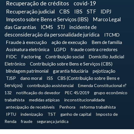
Recuperação de créditos
covid-19
Recuperação judicial
CBS
IBS
STF
IDPJ
Imposto sobre Bens e Serviços (IBS)
Marco Legal
das Garantias
ICMS
STJ
incidente de
desconsideração da personalidade jurídica
ITCMD
Fraude à execução
ação de execução
Bem de família
Assinatura eletrônica
LGPD
fraude contra credores
FIDC
Factoring
Contribuição social
Domicílio Judicial
Eletrônico
Contribuição sobre Bens e Serviços (CBS)
blindagem patrimonial
garantia fiduciária
pejotização
TJSP
dano moral
ISS
CBS (Contribuição sobre Bens e
Serviços)
contribuição assistencial
Emenda Constitucional nº
132
notificação do devedor
PEC 45/2019
grupo econômico
trabalhista
medidas atípicas
inconstitucionalidade
antecipação de recebíveis
Penhora
reforma trabalhista
IPTU
indenização
TST
ganho de capital
Imposto de
Renda
fraude
segurança jurídica