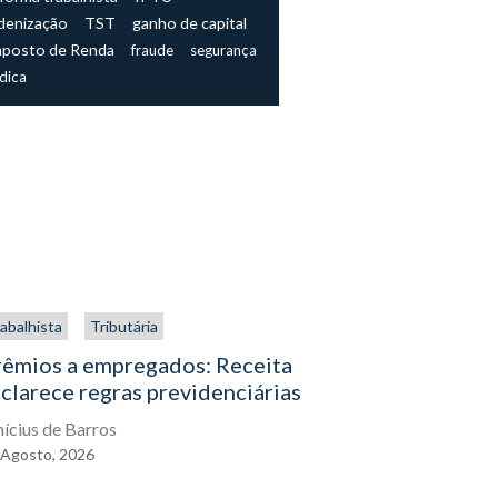
denização
TST
ganho de capital
mposto de Renda
fraude
segurança
ídica
abalhista
Tributária
Trabalhista
rêmios a empregados: Receita
O direito
clarece regras previdenciárias
assistenc
exercê-lo
nícius de Barros
Agosto,
2026
Eduardo Gal
04
Agosto,
2