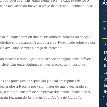
2.500 Ufesps anuais, equivalente a R$ 43.625, se este for o
Á
se na avaliação do imóvel a preço de mercado, incluindo todas
o de qualquer bem ou direito sucedido de herança ou doação,
direitos sobre marcas. A alíquota é de 4% e incide sobre o valor
T
s são avaliados sempre a preço de mercado.
r
A
são meação e dissolução da sociedade conjugal; bens imóveis
ansferências entre cônjuges em declarações de Imposto de
R
c
ju
os nos processos de separação judicial em regimes de
I
eclarados à Receita por valor maior do que o declarado em
(I
do, o contribuinte terá de comprovar documentalmente que o
Ga
ia da Fazenda do Estado de São Paulo e do Consultor
i