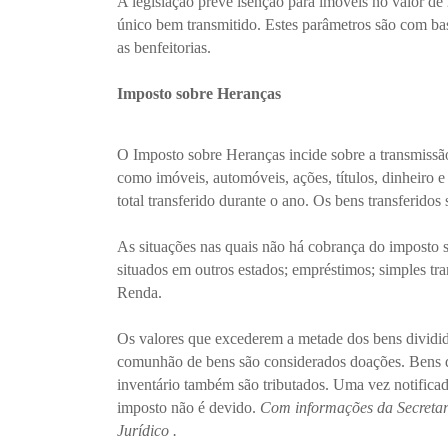
A legislação prevê isenção para imóveis no valor de 
único bem transmitido. Estes parâmetros são com ba
as benfeitorias.
Imposto sobre Heranças
O Imposto sobre Heranças incide sobre a transmissã
como imóveis, automóveis, ações, títulos, dinheiro e 
total transferido durante o ano. Os bens transferido
As situações nas quais não há cobrança do imposto 
situados em outros estados; empréstimos; simples tr
Renda.
Os valores que excederem a metade dos bens dividid
comunhão de bens são considerados doações. Bens d
inventário também são tributados. Uma vez notifica
imposto não é devido.
Com informações da Secretar
Jurídico .