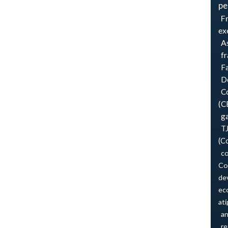
pe
F
ex
As
f
F
Do
Co
(C
ga
T
(C
co
Co
de
ec
atí
an
re