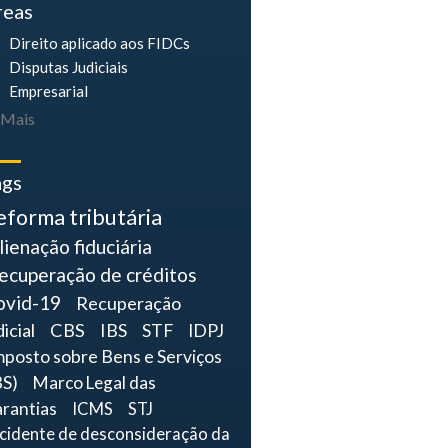
reas
Direito aplicado aos FIDCs
Disputas Judiciais
Empresarial
Mais
ags
eforma tributária
lienação fiduciária
ecuperação de créditos
ovid-19
Recuperação
dicial
CBS
IBS
STF
IDPJ
mposto sobre Bens e Serviços
BS)
Marco Legal das
rantias
ICMS
STJ
ncidente de desconsideração da