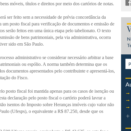
 bens móveis, títulos e direitos por meio dos cartórios de notas.
erá ser feito sem a necessidade de prévia concordância da
a um posto fiscal para verificação de documentos e emissão de
V
os serão feitos em uma única etapa pelo tabelionato. O texto
missão de bens patrimoniais, pela via administrativa, ocorra
N
tiver sido em São Paulo.
T
ocesso administrativo se considerar necessário arbitrar a base
 patrimoniais ou espólio. A norma também determina que os
dos documentos apresentados pelo contribuinte e apresentá-los,
itação do Fisco.
A
lo posto fiscal foi mantida apenas para os casos de isenção ou
ta declaração pelo posto fiscal o cartório poderá lavrar a
estão isentos do Imposto sobre Heranças imóveis cujo valor não
Paulo (Ufesps), o equivalente a R$ 87.250, desde que os