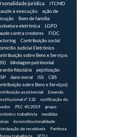
rsonalidade jurídica
ITCMD
raude à execução
ação de
ecução
Bem de família
sinatura eletrônica
LGPD
raude contra credores
FIDC
actoring
Contribuição social
micílio Judicial Eletrônico
ntribuição sobre Bens e Serviços
BS)
blindagem patrimonial
rantia fiduciária
pejotização
JSP
dano moral
ISS
CBS
ontribuição sobre Bens e Serviços)
ntribuição assistencial
Emenda
nstitucional nº 132
notificação do
vedor
PEC 45/2019
grupo
onômico trabalhista
medidas
picas
inconstitucionalidade
tecipação de recebíveis
Penhora
forma trabalhista
IPTU