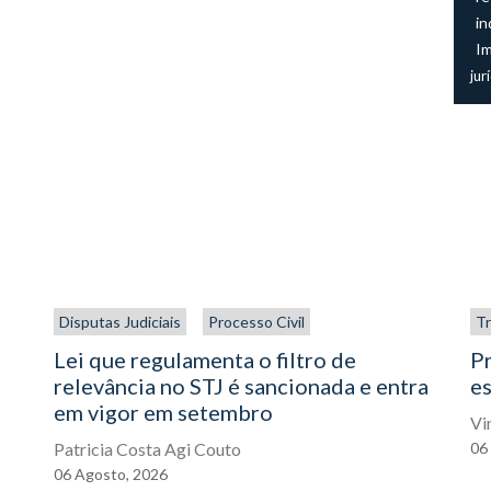
in
I
jur
Disputas Judiciais
Processo Civil
Tr
Lei que regulamenta o filtro de
P
relevância no STJ é sancionada e entra
es
em vigor em setembro
Vi
Patricia Costa Agi Couto
06
06
Agosto,
2026