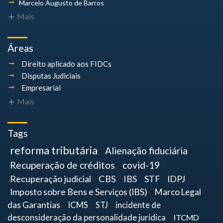
Marcelo Augusto
de Barros
Mais
Áreas
Direito aplicado aos FIDCs
Disputas Judiciais
Empresarial
Mais
Tags
reforma tributária
Alienação fiduciária
Recuperação de créditos
covid-19
Recuperação judicial
CBS
IBS
STF
IDPJ
Imposto sobre Bens e Serviços (IBS)
Marco Legal
das Garantias
ICMS
STJ
incidente de
desconsideração da personalidade jurídica
ITCMD