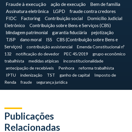
Fraude à execução
ação de execução
Bem de família
Assinatura eletrônica
LGPD
fraude contra credores
FIDC
Factoring
Contribuição social
Domicílio Judicial
Eletrônico
Contribuição sobre Bens e Serviços (CBS)
blindagem patrimonial
garantia fiduciária
pejotização
TJSP
dano moral
ISS
CBS (Contribuição sobre Bens e
Serviços)
contribuição assistencial
Emenda Constitucional nº
132
notificação do devedor
PEC 45/2019
grupo econômico
trabalhista
medidas atípicas
inconstitucionalidade
antecipação de recebíveis
Penhora
reforma trabalhista
IPTU
indenização
TST
ganho de capital
Imposto de
Renda
fraude
segurança jurídica
Publicações
Relacionadas