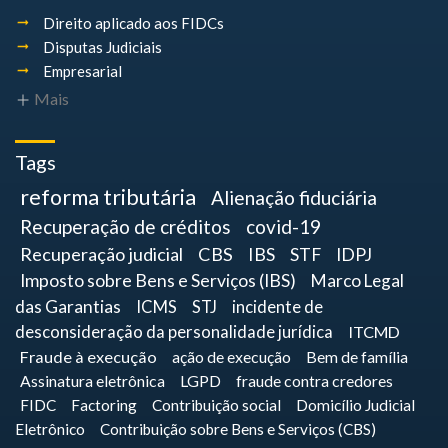
Direito aplicado aos FIDCs
Disputas Judiciais
Empresarial
Mais
Tags
reforma tributária
Alienação fiduciária
Recuperação de créditos
covid-19
Recuperação judicial
CBS
IBS
STF
IDPJ
Imposto sobre Bens e Serviços (IBS)
Marco Legal
das Garantias
ICMS
STJ
incidente de
desconsideração da personalidade jurídica
ITCMD
Fraude à execução
ação de execução
Bem de família
Assinatura eletrônica
LGPD
fraude contra credores
FIDC
Factoring
Contribuição social
Domicílio Judicial
Eletrônico
Contribuição sobre Bens e Serviços (CBS)