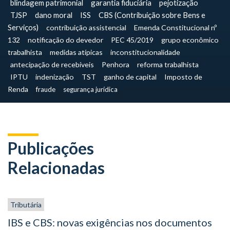
blindagem patrimonial
garantia fiduciária
pejotização
TJSP
dano moral
ISS
CBS (Contribuição sobre Bens e
Serviços)
contribuição assistencial
Emenda Constitucional nº
132
notificação do devedor
PEC 45/2019
grupo econômico
trabalhista
medidas atípicas
inconstitucionalidade
antecipação de recebíveis
Penhora
reforma trabalhista
IPTU
indenização
TST
ganho de capital
Imposto de
Renda
fraude
segurança jurídica
Publicações
Relacionadas
Tributária
IBS e CBS: novas exigências nos documentos