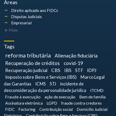
Áreas
Direito aplicado aos FIDCs
Disputas Judiciais
Empresarial
Mais
Tags
reforma tributária
Alienação fiduciária
Recuperação de créditos
covid-19
Recuperação judicial
CBS
IBS
STF
IDPJ
Imposto sobre Bens e Serviços (IBS)
Marco Legal
das Garantias
ICMS
STJ
incidente de
desconsideração da personalidade jurídica
ITCMD
Fraude à execução
ação de execução
Bem de família
Assinatura eletrônica
LGPD
fraude contra credores
FIDC
Factoring
Contribuição social
Domicílio Judicial
Eletrônico
Contribuição sobre Bens e Serviços (CBS)