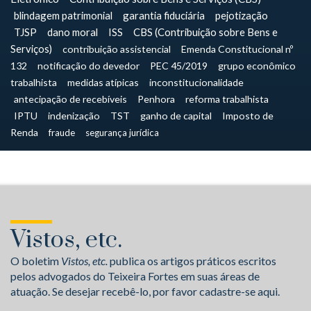
blindagem patrimonial
garantia fiduciária
pejotização
TJSP
dano moral
ISS
CBS (Contribuição sobre Bens e
Serviços)
contribuição assistencial
Emenda Constitucional nº
132
notificação do devedor
PEC 45/2019
grupo econômico
trabalhista
medidas atípicas
inconstitucionalidade
antecipação de recebíveis
Penhora
reforma trabalhista
IPTU
indenização
TST
ganho de capital
Imposto de
Renda
fraude
segurança jurídica
Vistos, etc.
O boletim
Vistos, etc.
publica os artigos práticos escritos
pelos advogados do Teixeira Fortes em suas áreas de
atuação. Se desejar recebê-lo, por favor cadastre-se aqui.