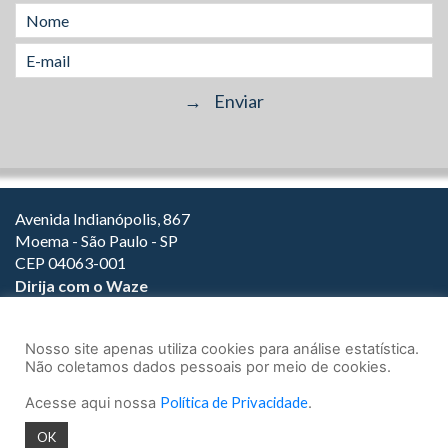
Avenida Indianópolis, 867
Moema - São Paulo - SP
CEP 04063-001
Dirija com o Waze
(11) 3149-2000
(11) 3147-1800
Nosso site apenas utiliza cookies para análise estatística.
Não coletamos dados pessoais por meio de cookies.
Acesse aqui nossa
Política de Privacidade
.
© 2026.
Teixeira Fortes Advogados Associados
- Todos os direitos
OK