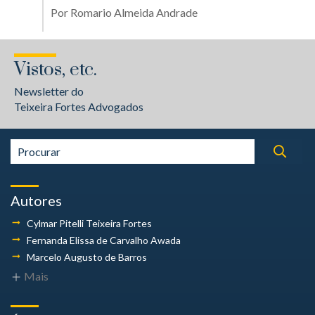
Por
Romario Almeida Andrade
Vistos, etc.
Newsletter do
Teixeira Fortes Advogados
Autores
Cylmar Pitelli
Teixeira Fortes
Fernanda Elissa
de Carvalho Awada
Marcelo Augusto
de Barros
Mais