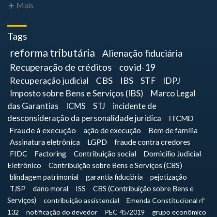
Mais
Tags
reforma tributária
Alienação fiduciária
Recuperação de créditos
covid-19
Recuperação judicial
CBS
IBS
STF
IDPJ
Imposto sobre Bens e Serviços (IBS)
Marco Legal
das Garantias
ICMS
STJ
incidente de
desconsideração da personalidade jurídica
ITCMD
Fraude à execução
ação de execução
Bem de família
Assinatura eletrônica
LGPD
fraude contra credores
FIDC
Factoring
Contribuição social
Domicílio Judicial
Eletrônico
Contribuição sobre Bens e Serviços (CBS)
blindagem patrimonial
garantia fiduciária
pejotização
TJSP
dano moral
ISS
CBS (Contribuição sobre Bens e
Serviços)
contribuição assistencial
Emenda Constitucional nº
132
notificação do devedor
PEC 45/2019
grupo econômico