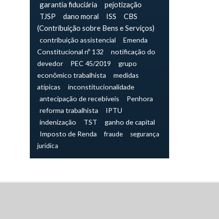
garantia fiduciária
pejotização
TJSP
dano moral
ISS
CBS
(Contribuição sobre Bens e Serviços)
contribuição assistencial
Emenda
Constitucional nº 132
notificação do
devedor
PEC 45/2019
grupo
econômico trabalhista
medidas
atípicas
inconstitucionalidade
antecipação de recebíveis
Penhora
reforma trabalhista
IPTU
indenização
TST
ganho de capital
Imposto de Renda
fraude
segurança
jurídica