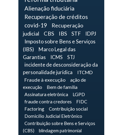
Alienação fiduciária
Recuperação de créditos
covid-19
Recuperação
judicial
CBS
IBS
STF
IDPJ
Imposto sobre Bens e Serviços
(IBS)
Marco Legal das
Garantias
ICMS
STJ
incidente de desconsideração da
personalidade jurídica
ITCMD
Fraude à execução
ação de
execução
Bem de família
Assinatura eletrônica
LGPD
fraude contra credores
FIDC
Factoring
Contribuição social
Domicílio Judicial Eletrônico
Contribuição sobre Bens e Serviços
(CBS)
blindagem patrimonial