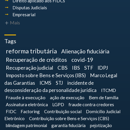
Direito aplicado aos FIDCs
Disputas Judiciais
Empresarial
Mais
Tags
reforma tributária
Alienação fiduciária
Recuperação de créditos
covid-19
Recuperação judicial
CBS
IBS
STF
IDPJ
Imposto sobre Bens e Serviços (IBS)
Marco Legal
das Garantias
ICMS
STJ
incidente de
desconsideração da personalidade jurídica
ITCMD
Fraude à execução
ação de execução
Bem de família
Assinatura eletrônica
LGPD
fraude contra credores
FIDC
Factoring
Contribuição social
Domicílio Judicial
Eletrônico
Contribuição sobre Bens e Serviços (CBS)
blindagem patrimonial
garantia fiduciária
pejotização