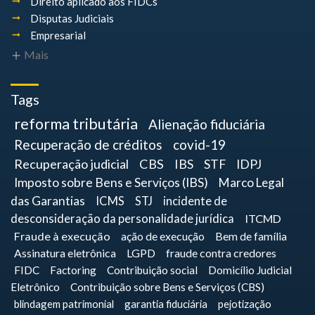
Direito aplicado aos FIDCs
Disputas Judiciais
Empresarial
Mais
Tags
reforma tributária
Alienação fiduciária
Recuperação de créditos
covid-19
Recuperação judicial
CBS
IBS
STF
IDPJ
Imposto sobre Bens e Serviços (IBS)
Marco Legal
das Garantias
ICMS
STJ
incidente de
desconsideração da personalidade jurídica
ITCMD
Fraude à execução
ação de execução
Bem de família
Assinatura eletrônica
LGPD
fraude contra credores
FIDC
Factoring
Contribuição social
Domicílio Judicial
Eletrônico
Contribuição sobre Bens e Serviços (CBS)
blindagem patrimonial
garantia fiduciária
pejotização