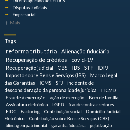
Direito aplicado aos FIDCs
Disputas Judiciais
Empresarial
Mais
Tags
reforma tributária
Alienação fiduciária
Recuperação de créditos
covid-19
Recuperação judicial
CBS
IBS
STF
IDPJ
Imposto sobre Bens e Serviços (IBS)
Marco Legal
das Garantias
ICMS
STJ
incidente de
desconsideração da personalidade jurídica
ITCMD
Fraude à execução
ação de execução
Bem de família
Assinatura eletrônica
LGPD
fraude contra credores
FIDC
Factoring
Contribuição social
Domicílio Judicial
Eletrônico
Contribuição sobre Bens e Serviços (CBS)
blindagem patrimonial
garantia fiduciária
pejotização