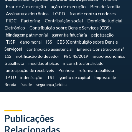
Fraude à execução
ação de execução
Bem de família
Assinatura eletrônica
LGPD
fraude contra credores
FIDC
Factoring
Contribuição social
Domicílio Judicial
Eletrônico
Contribuição sobre Bens e Serviços (CBS)
blindagem patrimonial
garantia fiduciária
pejotização
TJSP
dano moral
ISS
CBS (Contribuição sobre Bens e
Serviços)
contribuição assistencial
Emenda Constitucional nº
132
notificação do devedor
PEC 45/2019
grupo econômico
trabalhista
medidas atípicas
inconstitucionalidade
antecipação de recebíveis
Penhora
reforma trabalhista
IPTU
indenização
TST
ganho de capital
Imposto de
Renda
fraude
segurança jurídica
Publicações
Relacionadas