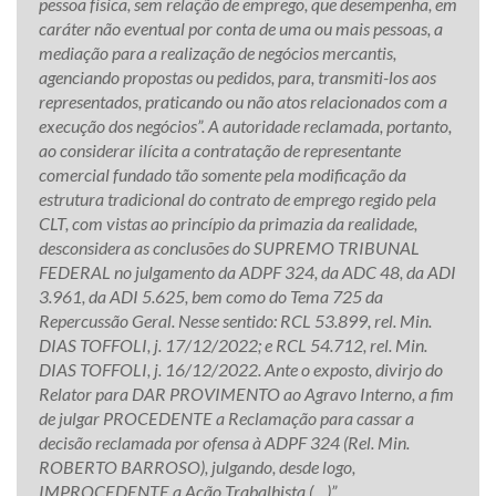
pessoa física, sem relação de emprego, que desempenha, em
caráter não eventual por conta de uma ou mais pessoas, a
mediação para a realização de negócios mercantis,
agenciando propostas ou pedidos, para, transmiti-los aos
representados, praticando ou não atos relacionados com a
execução dos negócios”. A autoridade reclamada, portanto,
ao considerar ilícita a contratação de representante
comercial fundado tão somente pela modificação da
estrutura tradicional do contrato de emprego regido pela
CLT, com vistas ao princípio da primazia da realidade,
desconsidera as conclusões do SUPREMO TRIBUNAL
FEDERAL no julgamento da ADPF 324, da ADC 48, da ADI
3.961, da ADI 5.625, bem como do Tema 725 da
Repercussão Geral. Nesse sentido: RCL 53.899, rel. Min.
DIAS TOFFOLI, j. 17/12/2022; e RCL 54.712, rel. Min.
DIAS TOFFOLI, j. 16/12/2022. Ante o exposto, divirjo do
Relator para DAR PROVIMENTO ao Agravo Interno, a fim
de julgar PROCEDENTE a Reclamação para cassar a
decisão reclamada por ofensa à ADPF 324 (Rel. Min.
ROBERTO BARROSO), julgando, desde logo,
IMPROCEDENTE a Ação Trabalhista (…)”