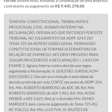
Fortes
obteve êxito, evitando a condenação de uma empresa
contratante ao pagamento de
R$ 9.435.278,00
:
“EMENTA: CONSTITUCIONAL, TRABALHISTA E
PROCESSUAL CIVIL. AGRAVO INTERNO NA
RECLAMAÇÃO. OFENSA AO QUE DECIDIDO POR ESTE
TRIBUNAL NO JULGAMENTO DA ADPF 324 E DO
TEMA 725 DA REPERCUSSÃO GERAL. PERMISSÃO
CONSTITUCIONAL DE FORMAS ALTERNATIVAS DA
RELAÇÃO DE EMPREGO. RECURSO PROVIDO PARA
JULGAR PROCEDENTE A RECLAMAÇÃO. I. CASO EM
EXAME 1. Agravo Interno contra decisão que negou
seguimento à Reclamação. II. QUESTÃO JURÍDICA EM
DISCUSSÃO 2. Discute-se a violação à autoridade da
decisão proferida por esta CORTE nos autos da ADPF 324,
Rel. Min. ROBERTO BARROSO; da ADC 48, Rel. Min.
ROBERTO BARROSO; da ADI 3.961, Rel. Min. ROSA
WEBER, e ADI 5.625, Red. p/ o Acórdão Min. NUNES
MARQUES; bem como no julgamento do Tema 725-RG,
RE 958.252, Rel. Min. LUIZ FUX. III. RAZÕES DE