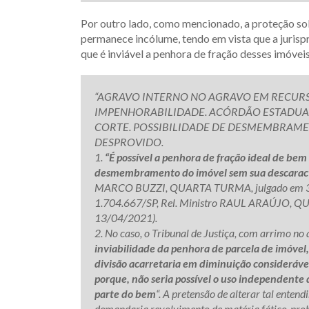
Por outro lado, como mencionado, a proteção sobr
permanece incólume, tendo em vista que a jurisp
que é inviável a penhora de fração desses imóvei
“AGRAVO INTERNO NO AGRAVO EM RECURSO 
IMPENHORABILIDADE. ACÓRDÃO ESTADUA
CORTE. POSSIBILIDADE DE DESMEMBRAME
DESPROVIDO.
1.
“É possível a penhora de fração ideal de bem 
desmembramento do imóvel sem sua descaract
MARCO BUZZI, QUARTA TURMA, julgado em 30/
1.704.667/SP, Rel. Ministro RAUL ARAÚJO, Q
13/04/2021).
2. No caso, o Tribunal de Justiça, com arrimo no
inviabilidade da penhora de parcela de imóvel
divisão acarretaria em diminuição considerável 
porque, não seria possível o uso independente d
parte do bem
“. A pretensão de alterar tal enten
demandaria revolvimento de matéria fático-probat