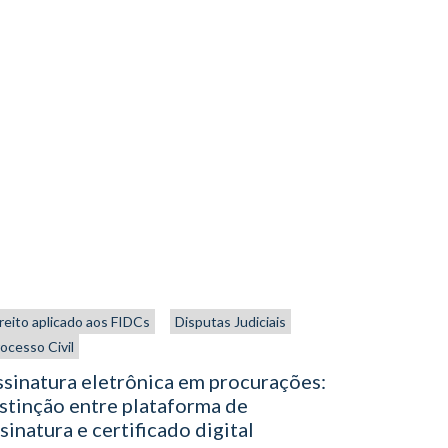
reito aplicado aos FIDCs
Disputas Judiciais
Processo Civi
ocesso Civil
Filtro de
com a apr
sinatura eletrônica em procurações:
Senado
stinção entre plataforma de
sinatura e certificado digital
Antônio Car