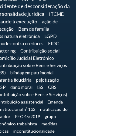
ncidente de desconsideração da
rsonalidade jurídica
ITCMD
raude à execução
ação de
ecução
Bem de família
sinatura eletrônica
LGPD
raude contra credores
FIDC
actoring
Contribuição social
micílio Judicial Eletrônico
ntribuição sobre Bens e Serviços
BS)
blindagem patrimonial
rantia fiduciária
pejotização
JSP
dano moral
ISS
CBS
ontribuição sobre Bens e Serviços)
ntribuição assistencial
Emenda
nstitucional nº 132
notificação do
vedor
PEC 45/2019
grupo
onômico trabalhista
medidas
picas
inconstitucionalidade