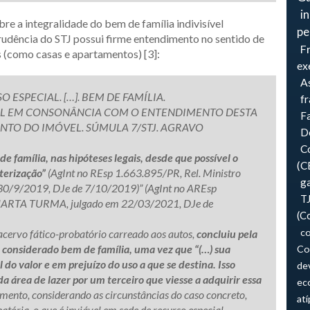
i
e a integralidade do bem de família indivisível
pe
rudência do STJ possui firme entendimento no sentido de
F
s (como casas e apartamentos) [3]:
ex
As
ESPECIAL. […]. BEM DE FAMÍLIA.
f
L EM CONSONÂNCIA COM O ENTENDIMENTO DESTA
F
NTO DO IMÓVEL. SÚMULA 7/STJ. AGRAVO
Do
Co
de família, nas hipóteses legais, desde que possível o
(C
erização”
(AgInt no REsp 1.663.895/PR, Rel. Ministro
ga
9/2019, DJe de 7/10/2019)” (AgInt no AREsp
T
UARTA TURMA, julgado em 22/03/2021, DJe de
(C
co
 acervo fático-probatório carreado aos autos,
concluiu pela
, considerado bem de família, uma vez que “(…) sua
Co
do valor e em prejuízo do uso a que se destina. Isso
de
a área de lazer por um terceiro que viesse a adquirir essa
ec
dimento, considerando as circunstâncias do caso concreto,
atí
ória, o que é inviável em sede de recurso especial.