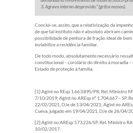
3. Agravo interno desprovido.” (grifos nossos).
Conclui-se, assim, que a relativização da impen
de que tal instituto não é absoluto abriram cam
possibilidade de penhora de fração ideal de be
inviabilize a residência familiar.
De todo modo, absolutamente necessário ressalt
constitucional – corolário do direito à moradia
Estado de proteção à família.
[1] AgInt no REsp 1.663.895/PR, Rel. Ministro 
7/10/2019; AgInt no AREsp nº 1.704.667 – SP, Re
22/02/2021, DJe de 13/04/2021; AgInt no AREsp 
Cueva, julgado em 19/04/2021, DJe de 26/04/2
[2] AgInt no AREsp 573.226/SP, Rel. Ministro
10/02/2017.