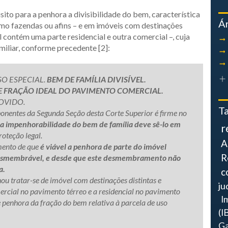
ito para a penhora a divisibilidade do bem, característica
Á
mo fazendas ou afins – e em imóveis com destinações
 contém uma parte residencial e outra comercial –, cuja
miliar, conforme precedente [2]:
O ESPECIAL.
BEM DE FAMÍLIA DIVISÍVEL.
E FRAÇÃO IDEAL DO PAVIMENTO COMERCIAL.
OVIDO.
T
onentes da Segunda Seção desta Corte Superior é firme no
ela impenhorabilidade do bem de família deve sê-lo em
r
roteção legal.
A
mento de que
é viável a penhora de parte do imóvel
R
desmembrável, e desde que este desmembramento não
a.
c
ou tratar-se de imóvel com destinações distintas e
ju
ercial no pavimento térreo e a residencial no pavimento
I
e penhora da fração do bem relativa à parcela de uso
(I
Ga