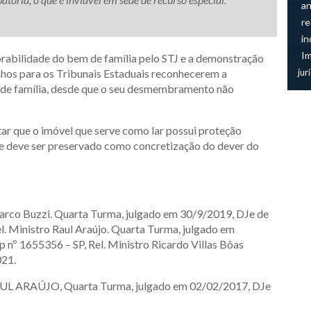
an
re
in
I
horabilidade do bem de família pelo STJ e a demonstração
inhos para os Tribunais Estaduais reconhecerem a
jur
m de família, desde que o seu desmembramento não
ar que o imóvel que serve como lar possui proteção
 – e deve ser preservado como concretização do dever do
Marco Buzzi. Quarta Turma, julgado em 30/9/2019, DJe de
l. Ministro Raul Araújo. Quarta Turma, julgado em
nº 1655356 – SP, Rel. Ministro Ricardo Villas Bôas
021.
 RAUL ARAÚJO, Quarta Turma, julgado em 02/02/2017, DJe