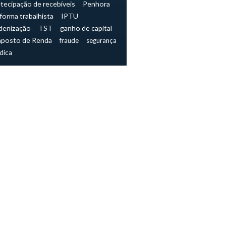
tecipação de recebíveis
Penhora
forma trabalhista
IPTU
denização
TST
ganho de capital
mposto de Renda
fraude
segurança
ídica