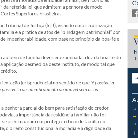
C
 3º da referida lei, que admitem a penhora de modo
Cortes Superiores brasileiras.
 Tribunal de Justiça (STJ), visando coibir a utilização
amília e a prática de atos de “blindagem patrimonial” por
 de impenhorabilidade, com base no princípio da boa-fé e
V
N
o ao bem de família deve ser examinada à luz da boa-fé do
T
e a aplicação desmedida deste instituto, de modo tal que
 crédito.
orientação jurisprudencial no sentido de que
“é possível a
que possível o desmembramento do imóvel sem a sua
A
 a penhora parcial do bem para satisfação do credor,
odavia, a importância da residência familiar não foi
ia, se preocuparam em proteger o bem de família do
, o direito constitucional à moradia e à dignidade da