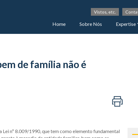
Vistos, etc.
Conta
Home
Sobre Nós
Expertise
em de família não é
ela Lei nº 8.009/1990, que tem como elemento fundamental
e presta à moradia da entidade familiar, bem como as