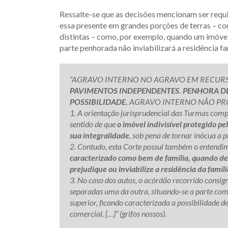
Ressalte-se que as decisões mencionam ser requis
essa presente em grandes porções de terras – co
distintas – como, por exemplo, quando um imóvel
parte penhorada não inviabilizará a residência fa
“AGRAVO INTERNO NO AGRAVO EM RECURS
PAVIMENTOS INDEPENDENTES. PENHORA D
POSSIBILIDADE.
AGRAVO INTERNO NÃO PR
1. A orientação jurisprudencial das Turmas comp
sentido de que
o imóvel indivisível protegido p
sua integralidade
, sob pena de tornar inócua a p
2. Contudo, esta Corte possui também o entendi
caracterizado como bem de família, quando 
prejudique ou inviabilize a residência da famíli
3. No caso dos autos, o acórdão recorrido consign
separadas uma da outra, situando-se a parte com
superior, ficando caracterizada a possibilidade d
comercial. […]” (grifos nossos).