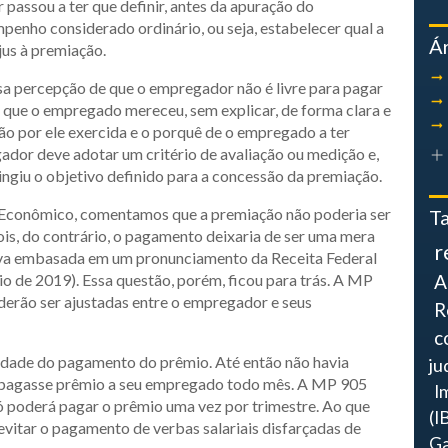
assou a ter que definir, antes da apuração do
nho considerado ordinário, ou seja, estabelecer qual a
Á
jus à premiação.
a percepção de que o empregador não é livre para pagar
r que o empregado mereceu, sem explicar, de forma clara e
ção por ele exercida e o porquê de o empregado a ter
dor deve adotar um critério de avaliação ou medição e,
ngiu o objetivo definido para a concessão da premiação.
r Econômico, comentamos que a premiação não poderia ser
T
s, do contrário, o pagamento deixaria de ser uma mera
r
ava embasada em um pronunciamento da Receita Federal
io de 2019). Essa questão, porém, ficou para trás. A MP
A
derão ser ajustadas entre o empregador e seus
R
c
cidade do pagamento do prêmio. Até então não havia
ju
or pagasse prêmio a seu empregado todo mês. A MP 905
I
ó poderá pagar o prêmio uma vez por trimestre. Ao que
(I
 evitar o pagamento de verbas salariais disfarçadas de
Ga