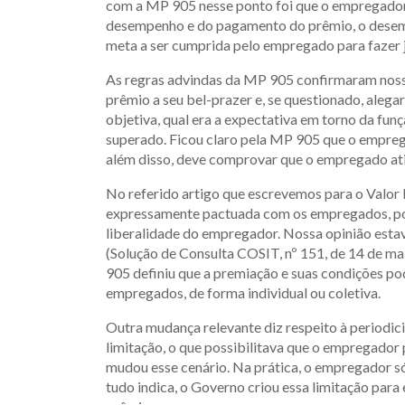
com a MP 905 nesse ponto foi que o empregador p
desempenho e do pagamento do prêmio, o desempe
meta a ser cumprida pelo empregado para fazer 
As regras advindas da MP 905 confirmaram noss
prêmio a seu bel-prazer e, se questionado, alega
objetiva, qual era a expectativa em torno da fun
superado. Ficou claro pela MP 905 que o emprega
além disso, deve comprovar que o empregado ati
No referido artigo que escrevemos para o Valo
expressamente pactuada com os empregados, poi
liberalidade do empregador. Nossa opinião est
(Solução de Consulta COSIT, nº 151, de 14 de ma
905 definiu que a premiação e suas condições po
empregados, de forma individual ou coletiva.
Outra mudança relevante diz respeito à periodi
limitação, o que possibilitava que o empregad
mudou esse cenário. Na prática, o empregador s
tudo indica, o Governo criou essa limitação para