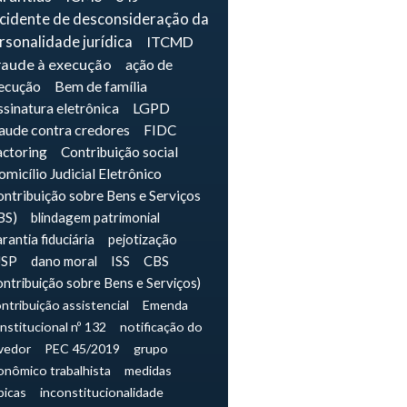
ncidente de desconsideração da
rsonalidade jurídica
ITCMD
raude à execução
ação de
ecução
Bem de família
sinatura eletrônica
LGPD
raude contra credores
FIDC
actoring
Contribuição social
micílio Judicial Eletrônico
ntribuição sobre Bens e Serviços
BS)
blindagem patrimonial
rantia fiduciária
pejotização
JSP
dano moral
ISS
CBS
ontribuição sobre Bens e Serviços)
ntribuição assistencial
Emenda
nstitucional nº 132
notificação do
vedor
PEC 45/2019
grupo
onômico trabalhista
medidas
picas
inconstitucionalidade