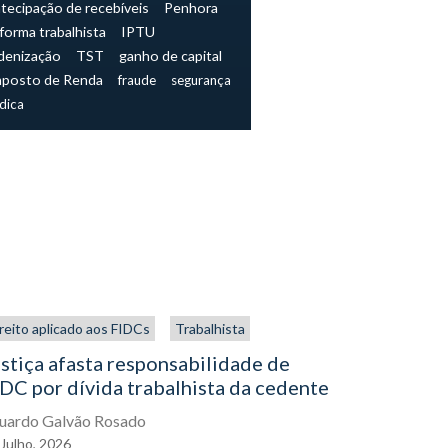
tecipação de recebíveis
Penhora
forma trabalhista
IPTU
denização
TST
ganho de capital
mposto de Renda
fraude
segurança
ídica
reito aplicado aos FIDCs
Trabalhista
Trabalhista
stiça afasta responsabilidade de
NR-1 e os
DC por dívida trabalhista da cedente
muda para
agora
uardo Galvão Rosado
Julho,
2026
Eduardo Gal