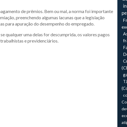
i
 pagamento de prêmios. Bem ou mal, a norma foi importante
pe
emiação, preenchendo algumas lacunas que a legislação
F
egras para apuração do desempenho do empregado.
ex
As
r, se qualquer uma delas for descumprida, os valores pagos
f
rabalhistas e previdenciários.
F
Do
Co
(C
ga
T
(C
co
Co
de
ec
atí