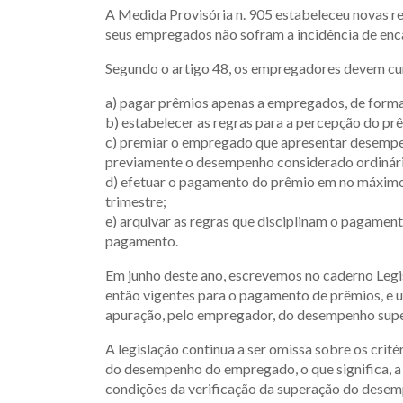
A Medida Provisória n. 905 estabeleceu novas r
seus empregados não sofram a incidência de enca
Segundo o artigo 48, os empregadores devem cum
a) pagar prêmios apenas a empregados, de forma 
b) estabelecer as regras para a percepção do p
c) premiar o empregado que apresentar desempe
previamente o desempenho considerado ordinár
d) efetuar o pagamento do prêmio em no máxim
trimestre;
e) arquivar as regras que disciplinam o pagamen
pagamento.
Em junho deste ano, escrevemos no caderno Legi
então vigentes para o pagamento de prêmios, e u
apuração, pelo empregador, do desempenho supe
A legislação continua a ser omissa sobre os cri
do desempenho do empregado, o que significa, a n
condições da verificação da superação do desem