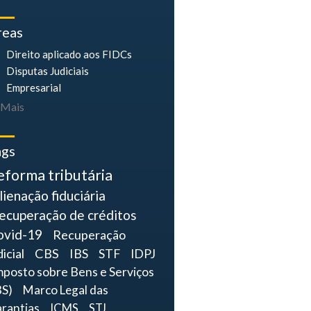
reas
Direito aplicado aos FIDCs
Disputas Judiciais
Empresarial
Mais
ags
eforma tributária
lienação fiduciária
ecuperação de créditos
ovid-19
Recuperação
dicial
CBS
IBS
STF
IDPJ
mposto sobre Bens e Serviços
BS)
Marco Legal das
rantias
ICMS
STJ