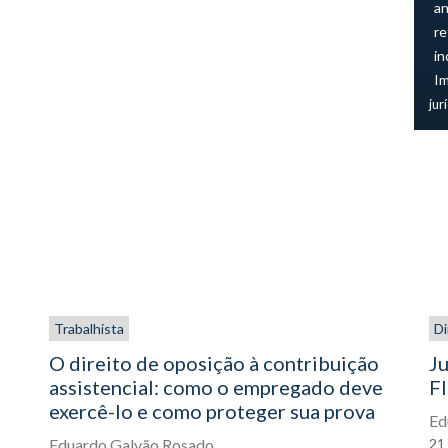
an
re
in
I
jur
Trabalhista
Di
O direito de oposição à contribuição
Ju
assistencial: como o empregado deve
FI
exercê-lo e como proteger sua prova
Ed
Eduardo Galvão Rosado
21