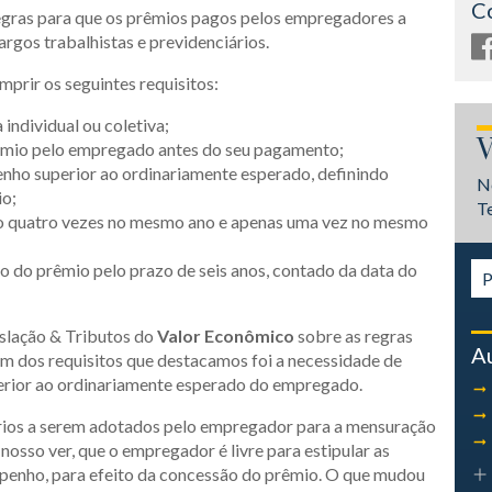
C
egras para que os prêmios pagos pelos empregadores a
rgos trabalhistas e previdenciários.
prir os seguintes requisitos:
individual ou coletiva;
V
rêmio pelo empregado antes do seu pagamento;
nho superior ao ordinariamente esperado, definindo
N
io;
T
o quatro vezes no mesmo ano e apenas uma vez no mesmo
to do prêmio pelo prazo de seis anos, contado da data do
slação & Tributos do
Valor Econômico
sobre as regras
A
m dos requisitos que destacamos foi a necessidade de
rior ao ordinariamente esperado do empregado.
térios a serem adotados pelo empregador para a mensuração
osso ver, que o empregador é livre para estipular as
penho, para efeito da concessão do prêmio. O que mudou