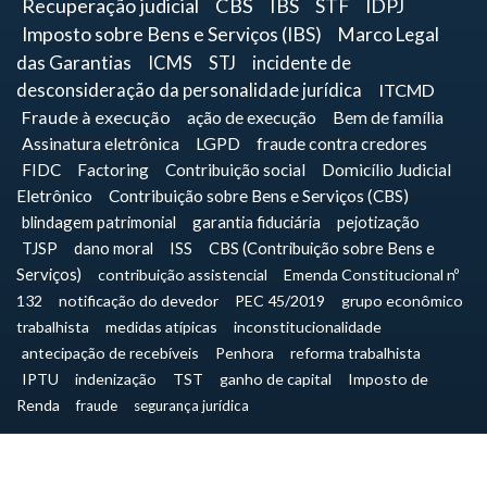
Recuperação judicial
CBS
IBS
STF
IDPJ
Imposto sobre Bens e Serviços (IBS)
Marco Legal
das Garantias
ICMS
STJ
incidente de
desconsideração da personalidade jurídica
ITCMD
Fraude à execução
ação de execução
Bem de família
Assinatura eletrônica
LGPD
fraude contra credores
FIDC
Factoring
Contribuição social
Domicílio Judicial
Eletrônico
Contribuição sobre Bens e Serviços (CBS)
blindagem patrimonial
garantia fiduciária
pejotização
TJSP
dano moral
ISS
CBS (Contribuição sobre Bens e
Serviços)
contribuição assistencial
Emenda Constitucional nº
132
notificação do devedor
PEC 45/2019
grupo econômico
trabalhista
medidas atípicas
inconstitucionalidade
antecipação de recebíveis
Penhora
reforma trabalhista
IPTU
indenização
TST
ganho de capital
Imposto de
Renda
fraude
segurança jurídica