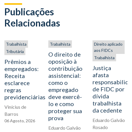
Publicações
Relacionadas
Trabalhista
Trabalhista
Direito aplicado
aos FIDCs
Tributária
O direito de
Trabalhista
oposição à
Prêmios a
Justiça
contribuição
empregados:
afasta
assistencial:
Receita
responsabilid
como o
esclarece
de FIDC por
empregado
regras
dívida
deve exercê-
previdenciárias
trabalhista
lo e como
Vinícius de
da cedente
proteger sua
Barros
prova
Eduardo Galvão
06
Agosto,
2026
Rosado
Eduardo Galvão