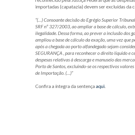
importadas (capatazia) devem ser excluídas da 
“(…) Consoante decisão do Egrégio Superior Tribunal
SRF nº 327/2003, ao ampliar a base de cálculo, ex
ilegalidade. Dessa forma, ao prever a inclusão dos ga
ampliou a base de cálculo da exação, uma vez que p
após a chegada ao porto alfandegado sejam consi
SEGURANÇA , para reconhecer o direito líquido e cer
despesas relativas à descarga e manuseio das mercad
Porto de Santos, excluindo-se os respectivos valor
de Importação. (…)”
Confira a íntegra da sentença
aqui
.