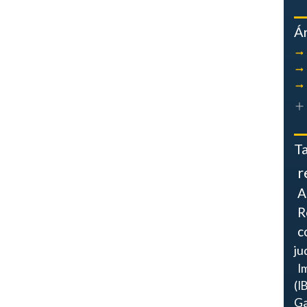
Á
T
r
A
R
c
ju
I
(I
Ga