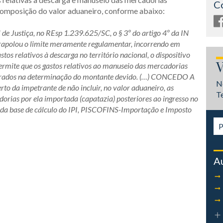
C
composição do valor aduaneiro, conforme abaixo:
 de Justiça, no REsp 1.239.625/SC, o § 3º do artigo 4º da IN
trapolou o limite meramente regulamentar, incorrendo em
stos relativos à descarga no território nacional, o dispositivo
V
ermite que os gastos relativos ao manuseio das mercadorias
derados na determinação do montante devido. (…) CONCEDO A
N
to da impetrante de não incluir, no valor aduaneiro, as
T
orias por ela importada (capatazia) posteriores ao ingresso no
es da base de cálculo do IPI, PISCOFINS-Importação e Imposto
A