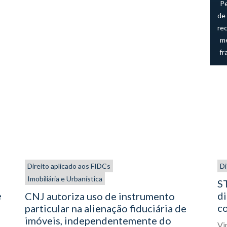
P
de 
re
me
fr
Direito aplicado aos FIDCs
Di
Imobiliária e Urbanística
ST
e
di
CNJ autoriza uso de instrumento
co
particular na alienação fiduciária de
imóveis, independentemente do
Vi