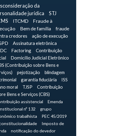
sconsideração da
rsonalidade jurídica
STJ
CMS
ITCMD
Fraude à
ecução
Bem de família
fraude
ntra credores
ação de execução
GPD
Assinatura eletrônica
IDC
Factoring
Contribuição
cial
Domicílio Judicial Eletrônico
S (Contribuição sobre Bens e
rviços)
pejotização
blindagem
trimonial
garantia fiduciária
ISS
ano moral
TJSP
Contribuição
bre Bens e Serviços (CBS)
ntribuição assistencial
Emenda
nstitucional nº 132
grupo
onômico trabalhista
PEC 45/2019
constitucionalidade
Imposto de
nda
notificação do devedor