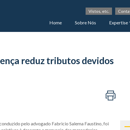
Vistos, etc.
Conta
Home
Sobre Nós
Expertise
tença reduz tributos devidos
 conduzido pelo advogado Fabricio Salema Faustino, foi
s relativas à descarga e manuseio das mercadorias