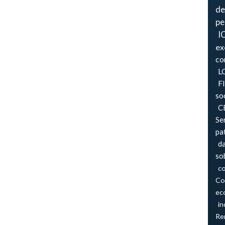
de
pe
I
ex
co
L
F
so
CB
Se
pa
d
so
co
Co
ec
in
Re