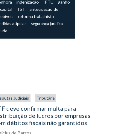
enhora
indenização
IPTU
ganho
capital
TST
antecipação de
cebíveis
reforma trabalhista
didas atípicas
segurança jurídica
aude
sputas Judiciais
Tributária
Direito aplic
Processo Civi
F deve confirmar multa para
stribuição de lucros por empresas
Assinatur
m débitos fiscais não garantidos
distinção
assinatura
nícius de Barros