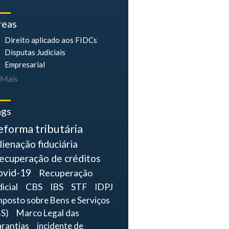
reas
Direito aplicado aos FIDCs
Disputas Judiciais
Empresarial
Mais
ags
eforma tributária
lienação fiduciária
ecuperação de créditos
ovid-19
Recuperação
dicial
CBS
IBS
STF
IDPJ
mposto sobre Bens e Serviços
BS)
Marco Legal das
rantias
incidente de