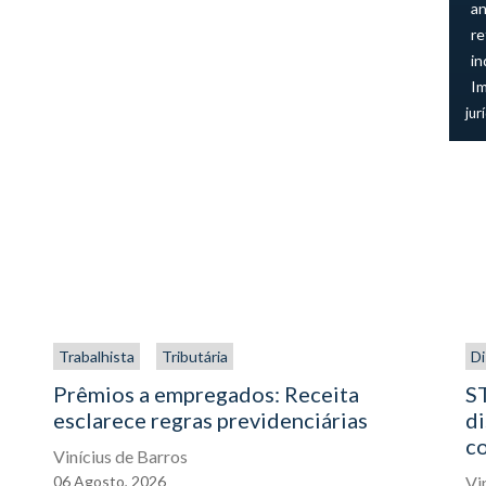
an
re
in
I
jur
Trabalhista
Tributária
Di
Prêmios a empregados: Receita
ST
esclarece regras previdenciárias
di
co
Vinícius de Barros
06
Agosto,
2026
Vi