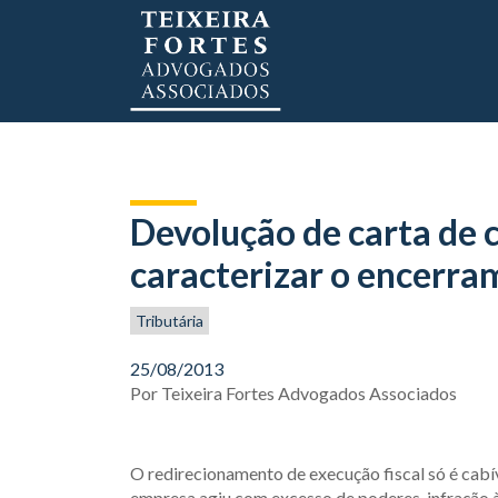
Devolução de carta de 
caracterizar o encerra
Tributária
25/08/2013
Por
Teixeira Fortes Advogados Associados
O redirecionamento de execução fiscal só é cab
empresa agiu com excesso de poderes, infração à l