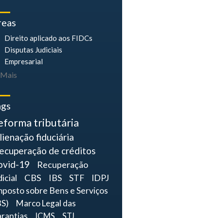
reas
Direito aplicado aos FIDCs
Disputas Judiciais
Empresarial
Mais
ags
eforma tributária
lienação fiduciária
ecuperação de créditos
ovid-19
Recuperação
dicial
CBS
IBS
STF
IDPJ
mposto sobre Bens e Serviços
BS)
Marco Legal das
rantias
ICMS
STJ