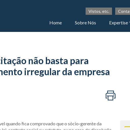
Vistos, etc.
Conta
Home
Sobre Nós
Expertise
citação não basta para
mento irregular da empresa
ível quando fica comprovado que o sócio-gerente da
ei, contrato social ou estatuto, ou no caso de dissolução