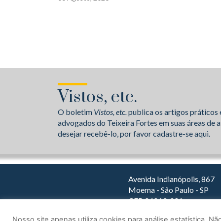
Vistos, etc.
O boletim
Vistos, etc.
publica os artigos práticos 
advogados do Teixeira Fortes em suas áreas de a
desejar recebê-lo, por favor cadastre-se aqui.
Avenida Indianópolis, 867
Moema - São Paulo - SP
CEP 04063-001
Dirija com o Waze
Nosso site apenas utiliza cookies para análise estatística. 