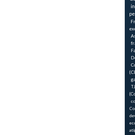
i
pe
F
ex
As
f
F
Do
Co
(C
ga
T
(C
co
Co
de
ec
atí