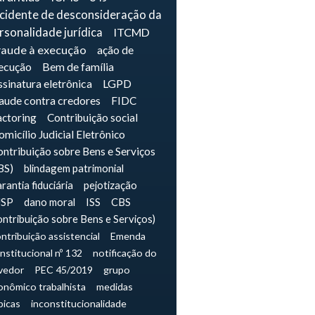
ncidente de desconsideração da
rsonalidade jurídica
ITCMD
raude à execução
ação de
ecução
Bem de família
sinatura eletrônica
LGPD
raude contra credores
FIDC
actoring
Contribuição social
micílio Judicial Eletrônico
ntribuição sobre Bens e Serviços
BS)
blindagem patrimonial
rantia fiduciária
pejotização
JSP
dano moral
ISS
CBS
ontribuição sobre Bens e Serviços)
ntribuição assistencial
Emenda
nstitucional nº 132
notificação do
vedor
PEC 45/2019
grupo
onômico trabalhista
medidas
picas
inconstitucionalidade