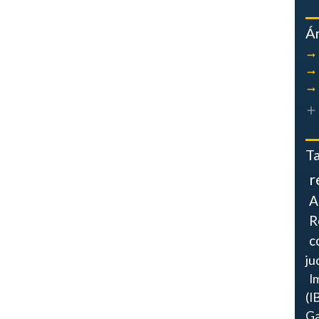
Á
T
r
A
R
c
ju
I
(I
Ga