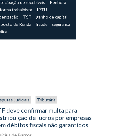
tecipação de recebíveis
Penhora
forma trabalhista
IPTU
denização
TST
ganho de capital
mposto de Renda
fraude
segurança
ídica
sputas Judiciais
Tributária
Tributária
F deve confirmar multa para
Simples N
stribuição de lucros por empresas
IBS e a C
m débitos fiscais não garantidos
Lucas Aleja
nícius de Barros
03
Julho,
202