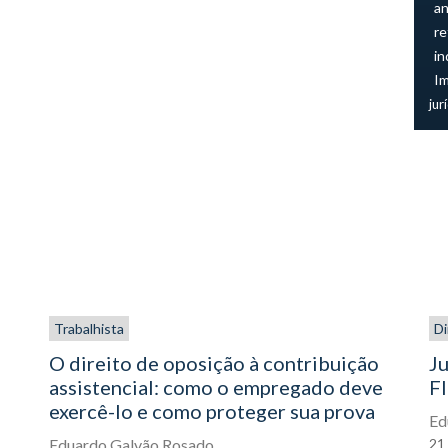
an
re
in
I
jur
Trabalhista
Di
O direito de oposição à contribuição
Ju
assistencial: como o empregado deve
FI
exercê-lo e como proteger sua prova
Ed
Eduardo Galvão Rosado
21