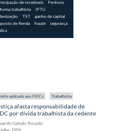
tecipação de recebíveis
Penhora
forma trabalhista
IPTU
denização
TST
ganho de capital
mposto de Renda
fraude
segurança
ídica
reito aplicado aos FIDCs
Trabalhista
Trabalhista
stiça afasta responsabilidade de
NR-1 e os
DC por dívida trabalhista da cedente
muda para
agora
uardo Galvão Rosado
Julho,
2026
Eduardo Gal