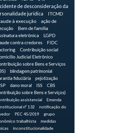
ncidente de desconsideração da
rsonalidade jurídica
ITCMD
raude à execução
ação de
ecução
Bem de família
sinatura eletrônica
LGPD
raude contra credores
FIDC
actoring
Contribuição social
micílio Judicial Eletrônico
ntribuição sobre Bens e Serviços
BS)
blindagem patrimonial
rantia fiduciária
pejotização
JSP
dano moral
ISS
CBS
ontribuição sobre Bens e Serviços)
ntribuição assistencial
Emenda
nstitucional nº 132
notificação do
vedor
PEC 45/2019
grupo
onômico trabalhista
medidas
picas
inconstitucionalidade