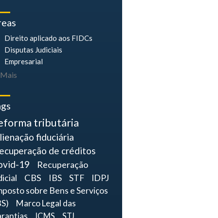
reas
Direito aplicado aos FIDCs
Disputas Judiciais
Empresarial
Mais
ags
eforma tributária
lienação fiduciária
ecuperação de créditos
ovid-19
Recuperação
dicial
CBS
IBS
STF
IDPJ
mposto sobre Bens e Serviços
BS)
Marco Legal das
rantias
ICMS
STJ