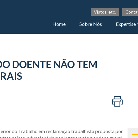
Vistos, etc.
Conta
Home
Sobre Nós
Expertise
DO DOENTE NÃO TEM
RAIS
perior do Trabalho em reclamação trabalhista proposta por
outras coisas, o funcionário pediu reparação por dano moral