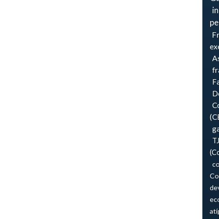
i
pe
F
ex
As
f
F
Do
Co
(C
ga
T
(C
co
Co
de
ec
atí