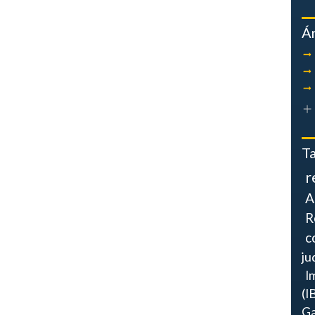
Á
T
r
A
R
c
ju
I
(I
Ga