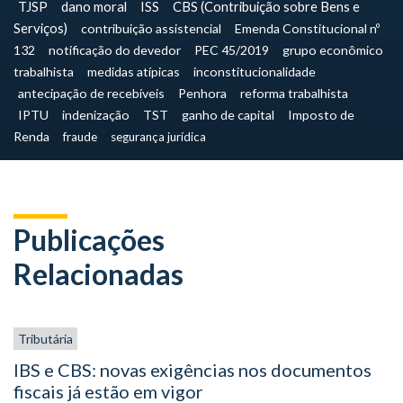
TJSP
dano moral
ISS
CBS (Contribuição sobre Bens e
Serviços)
contribuição assistencial
Emenda Constitucional nº
132
notificação do devedor
PEC 45/2019
grupo econômico
trabalhista
medidas atípicas
inconstitucionalidade
antecipação de recebíveis
Penhora
reforma trabalhista
IPTU
indenização
TST
ganho de capital
Imposto de
Renda
fraude
segurança jurídica
Publicações
Relacionadas
Tributária
IBS e CBS: novas exigências nos documentos
fiscais já estão em vigor