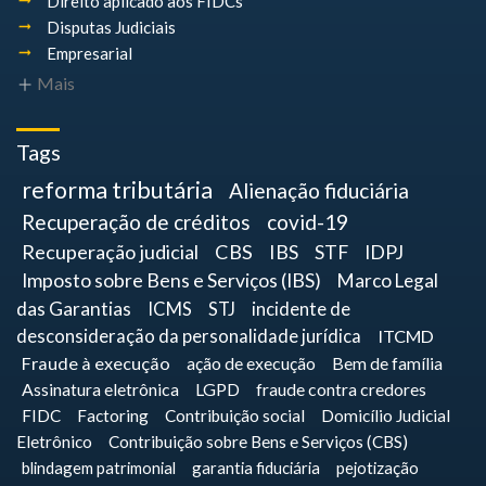
Direito aplicado aos FIDCs
Disputas Judiciais
Empresarial
Mais
Tags
reforma tributária
Alienação fiduciária
Recuperação de créditos
covid-19
Recuperação judicial
CBS
IBS
STF
IDPJ
Imposto sobre Bens e Serviços (IBS)
Marco Legal
das Garantias
ICMS
STJ
incidente de
desconsideração da personalidade jurídica
ITCMD
Fraude à execução
ação de execução
Bem de família
Assinatura eletrônica
LGPD
fraude contra credores
FIDC
Factoring
Contribuição social
Domicílio Judicial
Eletrônico
Contribuição sobre Bens e Serviços (CBS)
blindagem patrimonial
garantia fiduciária
pejotização