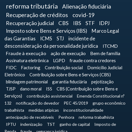
reforma tributária
Alienação fiduciária
Recuperação de créditos
covid-19
Recuperação judicial
CBS
IBS
STF
IDPJ
Imposto sobre Bens e Serviços (IBS)
Marco Legal
das Garantias
ICMS
STJ
incidente de
desconsideração da personalidade jurídica
ITCMD
Fraude à execução
ação de execução
Bem de família
Assinatura eletrônica
LGPD
fraude contra credores
FIDC
Factoring
Contribuição social
Domicílio Judicial
Eletrônico
Contribuição sobre Bens e Serviços (CBS)
blindagem patrimonial
garantia fiduciária
pejotização
TJSP
dano moral
ISS
CBS (Contribuição sobre Bens e
Serviços)
contribuição assistencial
Emenda Constitucional nº
132
notificação do devedor
PEC 45/2019
grupo econômico
trabalhista
medidas atípicas
inconstitucionalidade
antecipação de recebíveis
Penhora
reforma trabalhista
IPTU
indenização
TST
ganho de capital
Imposto de
Renda
fraude
segurança jurídica