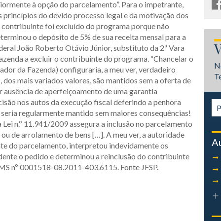
riormente à opção do parcelamento”. Para o impetrante,
 os princípios do devido processo legal e da motivação dos
 contribuinte foi excluído do programa porque não
eterminou o depósito de 5% de sua receita mensal para a
V
ederal João Roberto Otávio Júnior, substituto da 2ª Vara
Fazenda a excluir o contribuinte do programa. “Chancelar o
N
ador da Fazenda) configuraria, a meu ver, verdadeiro
T
dos mais variados valores, são mantidos sem a oferta de
por ausência de aperfeiçoamento de uma garantia
cisão nos autos da execução fiscal deferindo a penhora
 seria regularmente mantido sem maiores consequências!
a Lei n.º 11.941/2009 assegura a inclusão no parcelamento
ou de arrolamento de bens […]. A meu ver, a autoridade
A
nte do parcelamento, interpretou indevidamente os
ocedente o pedido e determinou a reinclusão do contribuinte
. MS nº 0001518-08.2011-403.6115. Fonte JFSP.