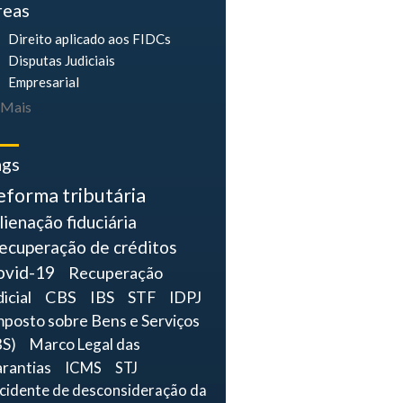
reas
Direito aplicado aos FIDCs
Disputas Judiciais
Empresarial
Mais
ags
eforma tributária
lienação fiduciária
ecuperação de créditos
ovid-19
Recuperação
dicial
CBS
IBS
STF
IDPJ
mposto sobre Bens e Serviços
BS)
Marco Legal das
rantias
ICMS
STJ
ncidente de desconsideração da