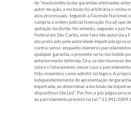
de “insubsistência das garantias efetivadas ante
autor da ação, a exclusão foi arbitrária e violou
atos processuais. Segundo a Fazenda Nacional, o
cumpriu a ordem judicial (execução fiscal) que d
quitação da dívida. No entanto, segundo o juiz f
Federal em São Carlos, este fato não autoriza a 
ato praticado pela autoridade impetrada (procur
contra-senso: enquanto inúmeros parcelamentos, 
qualquer garantia, o presente seria rescindido 
anteriormente deferida. Ora, se não houvesse de
sobre o faturamento, nesse caso o parcelamento
Não vislumbro como admitir tal lógica. A própri
independentemente de apresentação de garantia 
impetrada, ao determinar a exclusão da impetra
dispositivos (da Lei)”. Por fim, o juiz julgou pr
ao parcelamento previsto na Lei .º 11.941/2009