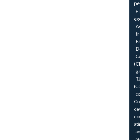
pe
F
ex
As
f
F
Do
Co
(C
ga
T
(C
co
Co
de
ec
atí
an
re