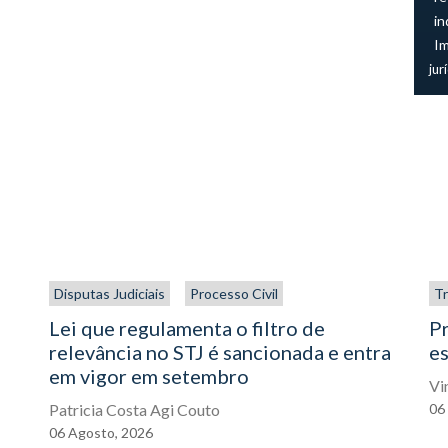
in
I
jur
Disputas Judiciais
Processo Civil
Tr
Lei que regulamenta o filtro de
P
relevância no STJ é sancionada e entra
es
em vigor em setembro
Vi
Patricia Costa Agi Couto
06
06
Agosto,
2026