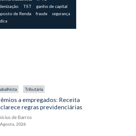
denização
TST
ganho de capital
mposto de Renda
fraude
segurança
ídica
abalhista
Tributária
Trabalhista
rêmios a empregados: Receita
O direito
clarece regras previdenciárias
assistenc
exercê-lo
nícius de Barros
Agosto,
2026
Eduardo Gal
04
Agosto,
2