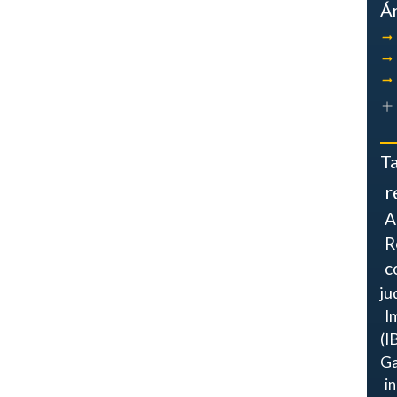
Á
T
r
A
R
c
ju
I
(I
Ga
i