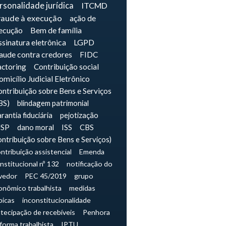
rsonalidade jurídica
ITCMD
raude à execução
ação de
ecução
Bem de família
sinatura eletrônica
LGPD
raude contra credores
FIDC
actoring
Contribuição social
micílio Judicial Eletrônico
ntribuição sobre Bens e Serviços
BS)
blindagem patrimonial
rantia fiduciária
pejotização
JSP
dano moral
ISS
CBS
ontribuição sobre Bens e Serviços)
ntribuição assistencial
Emenda
nstitucional nº 132
notificação do
vedor
PEC 45/2019
grupo
onômico trabalhista
medidas
picas
inconstitucionalidade
tecipação de recebíveis
Penhora
forma trabalhista
IPTU